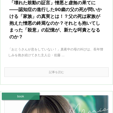
「壊れた鼓動の証言」憎悪と虚無の果てに
――認知症の進行した90歳の父の死が問いか
ける「家族」の真実とは！？父の死は家族が
抱えた憎悪の終焉なのか？それとも抱いてし
まった「殺意」の記憶が、新たな呵責となる
のか？
「おとうさんが息をしていない！」真夜中の母の叫びは、長年憎
しみを抱き続けてきた主人公・佐藤 ...
記事を読む
book