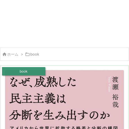

ホーム
>

book
book