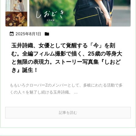

2025年8月1日

玉井詩織、女優として覚醒する「今」を刻
む。全編フィルム撮影で描く、25歳の等身大
と無限の表現力。ストーリー写真集『しおど
き』誕生！
ももいろクローバーZのメンバーとして、多岐にわたる活動で多
くの人々を魅了し続ける玉井詩織。 ...
記事を読む