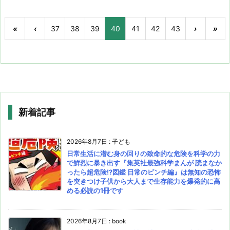
«
‹
37
38
39
40
41
42
43
›
»
新着記事
2026年8月7日
:
子ども
日常生活に潜む身の回りの致命的な危険を科学の力
で鮮烈に暴き出す『集英社最強科学まんが 読まなか
ったら超危険!?図鑑 日常のピンチ編』は無知の恐怖
を突きつけ子供から大人まで生存能力を爆発的に高
める必読の1冊です
2026年8月7日
:
book