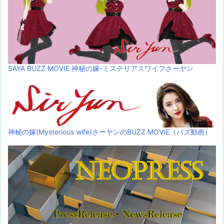
SAYA BUZZ MOVIE 神秘の嫁-ミステリアスワイフさーヤン
神秘の嫁(Mysterious wife)さーヤンのBUZZ MOVIE（バズ動画）