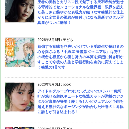
圧巻の美貌とカリスマ性で魅了する天羽希純が魅せ
る背徳的でセンセーショナルな世界観！限界を超え
た美しさと艶やかな表現力が織りなす衝撃的な仕上
がりに全世界の視線が釘付けになる最新デジタル写
真集がついに解禁！
2026年8月6日
:
子ども
勉強する意味を見失いかけている受験生や挑戦者の
心を揺さぶる『手紙屋 蛍雪篇 ジュニア版』は努力
の概念を根底から覆し努力の本質を鮮烈に解き明か
すことで今後の人生と学習行動を劇的に変えてしま
う衝撃の1冊です
2026年8月6日
:
book
アイドルグループ1つになったかいのメンバー織莉
叶が魅せる超絶キュートな衝撃カットが満載のデジ
タル写真集が登場！愛くるしいビジュアルと予想を
超える無邪気なポージングが融合した圧巻の世界観
に誰もが引き込まれる！
2026年8月5日
:
子ども