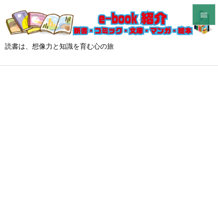


メニュ
読書は、想像力と知識を育む心の旅

サイド

前へ

次へ

検索