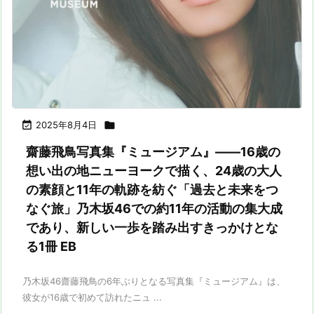

2025年8月4日

齋藤飛鳥写真集『ミュージアム』――16歳の
想い出の地ニューヨークで描く、24歳の大人
の素顔と11年の軌跡を紡ぐ「過去と未来をつ
なぐ旅」乃木坂46での約11年の活動の集大成
であり、新しい一歩を踏み出すきっかけとな
る1冊 EB
乃木坂46齋藤飛鳥の6年ぶりとなる写真集『ミュージアム』は、
彼女が16歳で初めて訪れたニュ ...