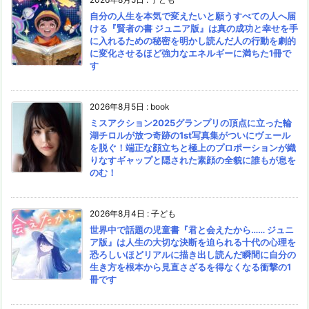
自分の人生を本気で変えたいと願うすべての人へ届
ける『賢者の書 ジュニア版』は真の成功と幸せを手
に入れるための秘密を明かし読んだ人の行動を劇的
に変化させるほど強力なエネルギーに満ちた1冊で
す
2026年8月5日
:
book
ミスアクション2025グランプリの頂点に立った輪
湖チロルが放つ奇跡の1st写真集がついにヴェール
を脱ぐ！端正な顔立ちと極上のプロポーションが織
りなすギャップと隠された素顔の全貌に誰もが息を
のむ！
2026年8月4日
:
子ども
世界中で話題の児童書『君と会えたから…… ジュニ
ア版』は人生の大切な決断を迫られる十代の心理を
恐ろしいほどリアルに描き出し読んだ瞬間に自分の
生き方を根本から見直さざるを得なくなる衝撃の1
冊です