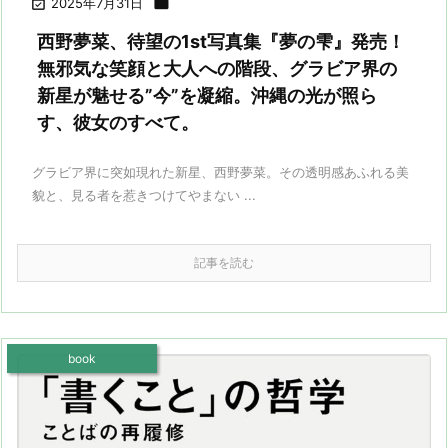

2025年7月31日

西野夢菜、待望の1st写真集『夢の雫』発売！
無邪気な笑顔と大人への階段、グラビア界の
新星が魅せる”今”を凝縮。沖縄の光が照ら
す、彼女のすべて。
グラビア界に突如現れた新星、西野夢菜。その透明感あふれる美
貌と、見る者を惹きつけてやまない ...
記事を読む
book