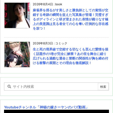
2026年8月4日
:
book
麻雀界を揺るがす美しさと勝負師としての覚悟が交
錯する奇跡の瞬間を捉えた写真集が登場！完璧すぎ
るボディラインと研ぎ澄まされた表情が織りなす極
上の美意識は見る者全ての心を奪い圧倒的な存在感
を放つ！
2026年8月3日
:
コミック
生と死の境界線で交錯する切なくも歪んだ愛情を描
く話題作の1巻が完全に解禁？あの世を舞台に繰り
広げられる過酷な運命と禁断の関係性が胸を締め付
ける衝撃の展開とその理由を徹底解説！
Youtubeチャンネル
「神秘の嫁さーヤンのバズ動画」