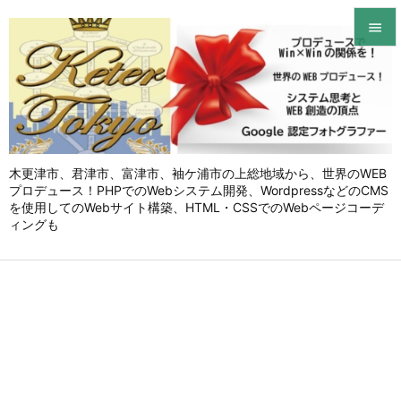


メニュ

サイド

木更津市、君津市、富津市、袖ケ浦市の上総地域から、世界のWEB
前へ
プロデュース！PHPでのWebシステム開発、WordpressなどのCMS

を使用してのWebサイト構築、HTML・CSSでのWebページコーデ
次へ
ィングも

検索