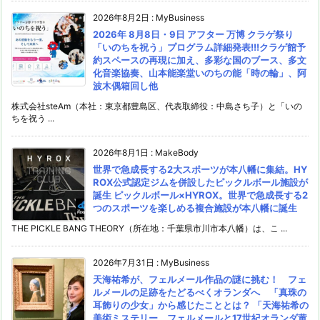
2026年8月2日
:
MyBusiness
2026年 8月8日・9日 アフター 万博 クラゲ祭り
「いのちを祝う」プログラム詳細発表!!!クラゲ館予
約スペースの再現に加え、多彩な国のブース、多文
化音楽協奏、山本能楽堂いのちの能「時の輪」、阿
波木偶箱回し他
株式会社steAm（本社：東京都豊島区、代表取締役：中島さち子）と「いの
ちを祝う ...
2026年8月1日
:
MakeBody
世界で急成長する2大スポーツが本八幡に集結。HY
ROX公式認定ジムを併設したピックルボール施設が
誕生 ピックルボール×HYROX。世界で急成長する2
つのスポーツを楽しめる複合施設が本八幡に誕生
THE PICKLE BANG THEORY（所在地：千葉県市川市本八幡）は、こ ...
2026年7月31日
:
MyBusiness
天海祐希が、フェルメール作品の謎に挑む！ フェ
ルメールの足跡をたどるべくオランダへ 「真珠の
耳飾りの少女」から感じたこととは？ 「天海祐希の
美術ミステリー フェルメールと17世紀オランダ黄