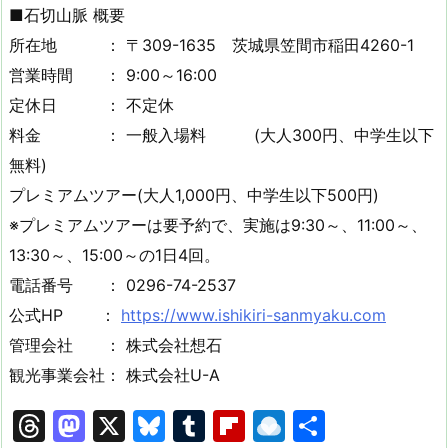
■石切山脈 概要
所在地 ： 〒309-1635 茨城県笠間市稲田4260-1
営業時間 ： 9:00～16:00
定休日 ： 不定休
料金 ： 一般入場料 (大人300円、中学生以下
無料)
プレミアムツアー(大人1,000円、中学生以下500円)
※プレミアムツアーは要予約で、実施は9:30～、11:00～、
13:30～、15:00～の1日4回。
電話番号 ： 0296-74-2537
公式HP ：
https://www.ishikiri-sanmyaku.com
管理会社 ： 株式会社想石
観光事業会社： 株式会社U-A
T
M
X
Bl
T
Fl
R
共