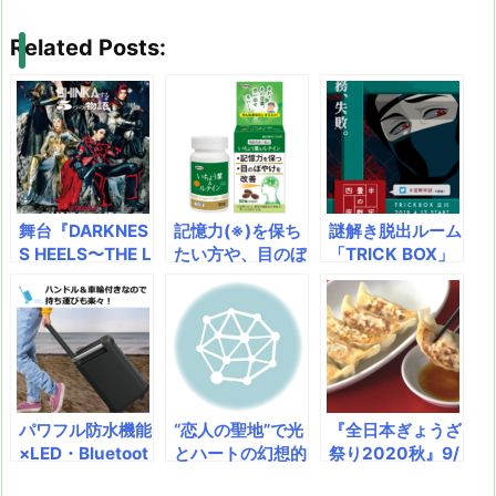
hr
a
u
u
ip
ai
有
e
st
e
m
b
n
Related Posts:
a
o
s
bl
o
dr
d
d
k
r
ar
o
s
o
y
d
p.
n
io
舞台『DARKNES
記憶力(※)を保ち
謎解き脱出ルーム
S HEELS〜THE L
たい方や、目のぼ
「TRICK BOX」
IVE〜SHINKA』
やけにお悩みの方
で、勇者や忍者に
キービジュアル解
へ” 「いちょう葉
なりきり！ 新イ
禁！
＆ルテイン」が機
ベント2種を4月1
能性表示食品とし
3日～開催決定＠
て受理 発売予定
立川 「勇者が民
時期：2019年8
家におしよせ
月
た！」＆「四畳半
パワフル防水機能
“恋人の聖地”で光
『全日本ぎょうざ
の座敷牢からの脱
×LED・Bluetoot
とハートの幻想的
祭り2020秋』9/
出」
h搭載の「 パーテ
な空間を展開
19(土)～22日