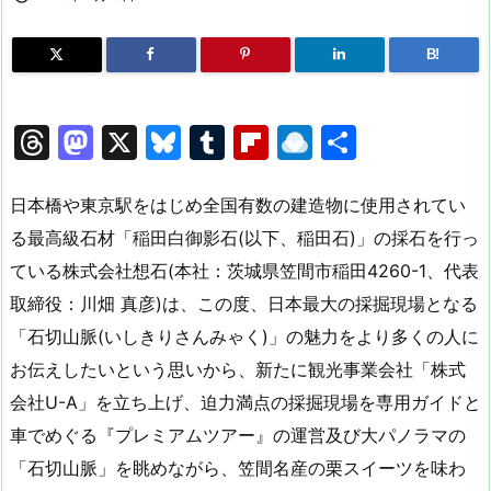
B!
T
M
X
Bl
T
Fl
R
共
hr
a
u
u
ip
ai
有
e
st
e
m
b
n
日本橋や東京駅をはじめ全国有数の建造物に使用されてい
a
o
s
bl
o
dr
る最高級石材「稲田白御影石(以下、稲田石)」の採石を行っ
ている株式会社想石(本社：茨城県笠間市稲田4260-1、代表
d
d
k
r
ar
o
取締役：川畑 真彦)は、この度、日本最大の採掘現場となる
s
o
y
d
p.
「石切山脈(いしきりさんみゃく)」の魅力をより多くの人に
n
io
お伝えしたいという思いから、新たに観光事業会社「株式
会社U-A」を立ち上げ、迫力満点の採掘現場を専用ガイドと
車でめぐる『プレミアムツアー』の運営及び大パノラマの
「石切山脈」を眺めながら、笠間名産の栗スイーツを味わ