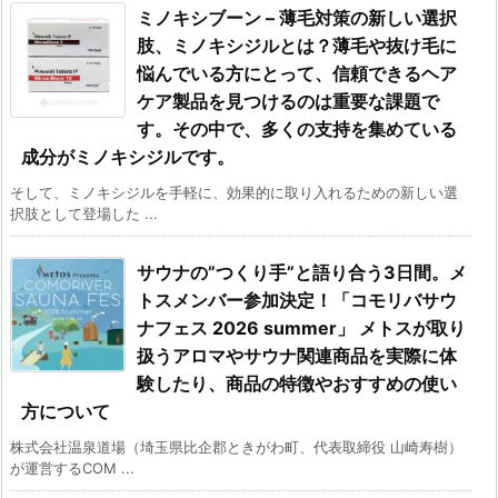
ミノキシブーン – 薄毛対策の新しい選択
肢、ミノキシジルとは？薄毛や抜け毛に
悩んでいる方にとって、信頼できるヘア
ケア製品を見つけるのは重要な課題で
す。その中で、多くの支持を集めている
成分がミノキシジルです。
そして、ミノキシジルを手軽に、効果的に取り入れるための新しい選
択肢として登場した ...
サウナの”つくり手”と語り合う3日間。メ
トスメンバー参加決定！「コモリバサウ
ナフェス 2026 summer」 メトスが取り
扱うアロマやサウナ関連商品を実際に体
験したり、商品の特徴やおすすめの使い
方について
株式会社温泉道場（埼玉県比企郡ときがわ町、代表取締役 山崎寿樹）
が運営するCOM ...