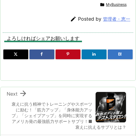
ィースピーカー」
福井・芝政ワール
(火・祝)開催！

MyBusiness
が新登場！キャン
ドで北陸最大級の
日本最大級の餃子
プ・海・川などア
屋内イルミネーシ
イベント！肉汁溢

Posted by
管理者・恵一
ウトドアシーンを
ョンがオープン
れる4日間＠モリ
フルボリュームの
コロパーク 毎年1
音楽でプロデュー
0万人以上の来場
よろしければシェアお願いします
ス！
者でにぎわうGW
のフードフェス
「全日本うまいも
B!
の祭り」 による
スピンアウト特別
催事「全日本ぎょ
うざ祭り」の第5
弾！

Next
衰えに抗う精神でトレーニングやスポーツ
に励む！「筋力アップ」「身体能力アッ
プ」「シェイプアップ」を同時に実現する
アメリカ発の最強筋力サポートサプリ！■
衰えに抗えるサプリとは？