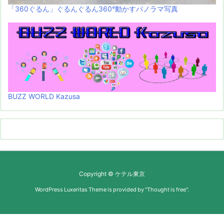
「360ぐるん」ぐるんぐるん360°動かすパノラマ写真
BUZZ WORLD Kazusa
Copyright ©
ケテル東京
WordPress Luxeritas Theme is provided by "
Thought is free
".