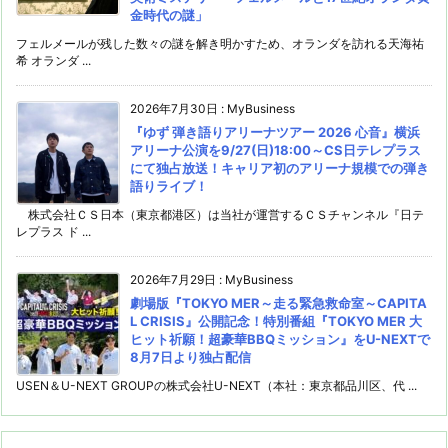
金時代の謎」
フェルメールが残した数々の謎を解き明かすため、オランダを訪れる天海祐
希 オランダ ...
2026年7月30日
:
MyBusiness
『ゆず 弾き語りアリーナツアー 2026 心音』横浜
アリーナ公演を9/27(日)18:00～CS日テレプラス
にて独占放送！キャリア初のアリーナ規模での弾き
語りライブ！
株式会社ＣＳ日本（東京都港区）は当社が運営するＣＳチャンネル『日テ
レプラス ド ...
2026年7月29日
:
MyBusiness
劇場版『TOKYO MER～走る緊急救命室～CAPITA
L CRISIS』公開記念！特別番組『TOKYO MER 大
ヒット祈願！超豪華BBQミッション』をU-NEXTで
8月7日より独占配信
USEN＆U-NEXT GROUPの株式会社U-NEXT（本社：東京都品川区、代 ...