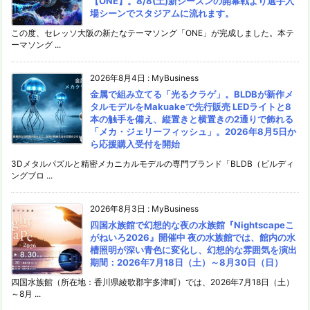
【ONE】。8/8(土)新シーズンの開幕戦より選手入
場シーンでスタジアムに流れます。
この度、セレッソ大阪の新たなテーマソング「ONE」が完成しました。本テ
ーマソング ...
2026年8月4日
:
MyBusiness
金属で組み立てる「光るクラゲ」。BLDBが新作メ
タルモデルをMakuakeで先行販売 LEDライトと8
本の触手を備え、縦置きと横置きの2通りで飾れる
「メカ・ジェリーフィッシュ」。2026年8月5日か
ら応援購入受付を開始
3Dメタルパズルと精密メカニカルモデルの専門ブランド「BLDB（ビルディ
ングブロ ...
2026年8月3日
:
MyBusiness
四国水族館で幻想的な夜の水族館『Nightscapeこ
がねいろ2026』開催中 夜の水族館では、館内の水
槽照明が深い青色に変化し、幻想的な雰囲気を演出
期間：2026年7月18日（土）～8月30日（日）
四国水族館（所在地：香川県綾歌郡宇多津町）では、2026年7月18日（土）
～8月 ...