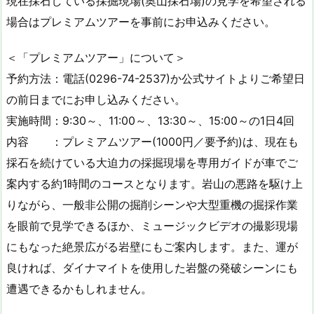
現在採石している採掘現場(奥山採石場)の見学を希望される
場合はプレミアムツアーを事前にお申込みください。
＜「プレミアムツアー」について＞
予約方法：電話(0296-74-2537)か公式サイトよりご希望日
の前日までにお申し込みください。
実施時間：9:30～、11:00～、13:30～、15:00～の1日4回
内容 ：プレミアムツアー(1000円／要予約)は、現在も
採石を続けている大迫力の採掘現場を専用ガイドが車でご
案内する約1時間のコースとなります。岩山の悪路を駆け上
りながら、一般非公開の掘削シーンや大型重機の掘採作業
を眼前で見学できるほか、ミュージックビデオの撮影現場
にもなった絶景広がる岩壁にもご案内します。また、運が
良ければ、ダイナマイトを使用した岩盤の発破シーンにも
遭遇できるかもしれません。