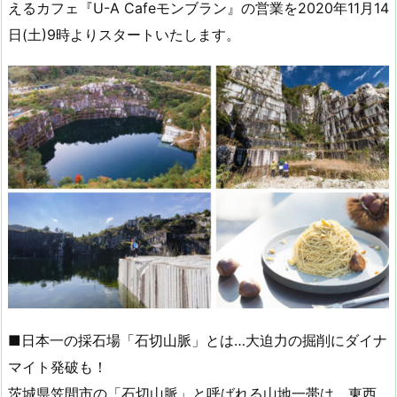
えるカフェ『U-A Cafeモンブラン』の営業を2020年11月14
日(土)9時よりスタートいたします。
■日本一の採石場「石切山脈」とは…大迫力の掘削にダイナ
マイト発破も！
茨城県笠間市の「石切山脈」と呼ばれる山地一帯は、東西