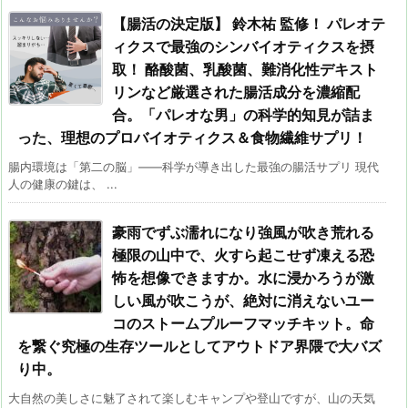
【腸活の決定版】 鈴木祐 監修！ パレオテ
ィクスで最強のシンバイオティクスを摂
取！ 酪酸菌、乳酸菌、難消化性デキスト
リンなど厳選された腸活成分を濃縮配
合。「パレオな男」の科学的知見が詰ま
った、理想のプロバイオティクス＆食物繊維サプリ！
腸内環境は「第二の脳」――科学が導き出した最強の腸活サプリ 現代
人の健康の鍵は、 ...
豪雨でずぶ濡れになり強風が吹き荒れる
極限の山中で、火すら起こせず凍える恐
怖を想像できますか。水に浸かろうが激
しい風が吹こうが、絶対に消えないユー
コのストームプルーフマッチキット。命
を繋ぐ究極の生存ツールとしてアウトドア界隈で大バズ
り中。
大自然の美しさに魅了されて楽しむキャンプや登山ですが、山の天気