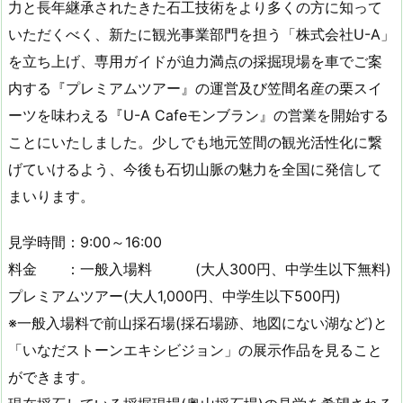
力と長年継承されたきた石工技術をより多くの方に知って
いただくべく、新たに観光事業部門を担う「株式会社U-A」
を立ち上げ、専用ガイドが迫力満点の採掘現場を車でご案
内する『プレミアムツアー』の運営及び笠間名産の栗スイ
ーツを味わえる『U-A Cafeモンブラン』の営業を開始する
ことにいたしました。少しでも地元笠間の観光活性化に繋
げていけるよう、今後も石切山脈の魅力を全国に発信して
まいります。
見学時間：9:00～16:00
料金 ：一般入場料 (大人300円、中学生以下無料)
プレミアムツアー(大人1,000円、中学生以下500円)
※一般入場料で前山採石場(採石場跡、地図にない湖など)と
「いなだストーンエキシビジョン」の展示作品を見ること
ができます。