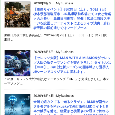
2026年8月6日
:
MyBusiness
【夏祭りイベント】8月29日（土）、30日（日）
栃木県那須塩原市・JR黒磯駅前広場にて＜食と音楽
＞のお祭り「黒磯日用夜市」開催！広場に特設ステ
ージを設置しアーティストによるライブ演奏、歩行
者天国の駅前通りではフードブース
黒磯日用夜市実行委員会は、2026年8月29日（土）・30日（日）の２日間、
那須 ...
2026年8月5日
:
MyBusiness
【セレッソ大阪】MAN WITH A MISSIONがセレッ
ソ大阪の新テーマソングを書き下ろし！ タイトルは
【ONE】。8/8(土)新シーズンの開幕戦より選手入
場シーンでスタジアムに流れます。
この度、セレッソ大阪の新たなテーマソング「ONE」が完成しました。本テ
ーマソング ...
2026年8月4日
:
MyBusiness
金属で組み立てる「光るクラゲ」。BLDBが新作メ
タルモデルをMakuakeで先行販売 LEDライトと8
本の触手を備え、縦置きと横置きの2通りで飾れる