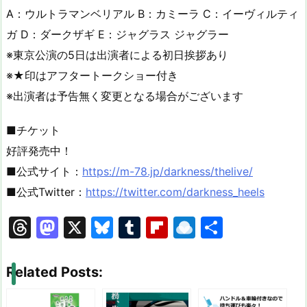
A：ウルトラマンベリアル B：カミーラ C：イーヴィルティ
ガ D：ダークザギ E：ジャグラス ジャグラー
※東京公演の5日は出演者による初日挨拶あり
※★印はアフタートークショー付き
※出演者は予告無く変更となる場合がございます
■チケット
好評発売中！
■公式サイト：
https://m-78.jp/darkness/thelive/
■公式Twitter：
https://twitter.com/darkness_heels
T
M
X
Bl
T
Fl
R
共
hr
a
u
u
ip
ai
有
e
st
e
m
b
n
Related Posts:
a
o
s
bl
o
dr