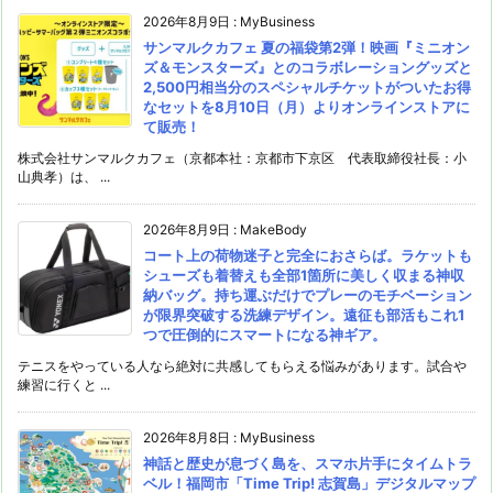
2026年8月9日
:
MyBusiness
サンマルクカフェ 夏の福袋第2弾！映画『ミニオン
ズ＆モンスターズ』とのコラボレーショングッズと
2,500円相当分のスペシャルチケットがついたお得
なセットを8月10日（月）よりオンラインストアに
て販売！
株式会社サンマルクカフェ（京都本社：京都市下京区 代表取締役社長：小
山典孝）は、 ...
2026年8月9日
:
MakeBody
コート上の荷物迷子と完全におさらば。ラケットも
シューズも着替えも全部1箇所に美しく収まる神収
納バッグ。持ち運ぶだけでプレーのモチベーション
が限界突破する洗練デザイン。遠征も部活もこれ1
つで圧倒的にスマートになる神ギア。
テニスをやっている人なら絶対に共感してもらえる悩みがあります。試合や
練習に行くと ...
2026年8月8日
:
MyBusiness
神話と歴史が息づく島を、スマホ片手にタイムトラ
ベル！福岡市「Time Trip! 志賀島」デジタルマップ