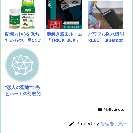
d
d
k
r
ar
o
s
o
y
d
p.
n
io
記憶力(※)を保ち
謎解き脱出ルーム
パワフル防水機能
たい方や、目のぼ
「TRICK BOX」
×LED・Bluetoot
やけにお悩みの方
で、勇者や忍者に
h搭載の「 パーテ
へ” 「いちょう葉
なりきり！ 新イ
ィースピーカー」
＆ルテイン」が機
ベント2種を4月1
が新登場！キャン
能性表示食品とし
3日～開催決定＠
プ・海・川などア
て受理 発売予定
立川 「勇者が民
ウトドアシーンを
時期：2019年8
家におしよせ
フルボリュームの
月
た！」＆「四畳半
音楽でプロデュー
“恋人の聖地”で光
の座敷牢からの脱
ス！
とハートの幻想的
出」
な空間を展開
福井・芝政ワール

MyBusiness
ドで北陸最大級の
屋内イルミネーシ

Posted by
管理者・恵一
ョンがオープン