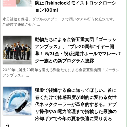
防止 [iskinclock]モイストロックローシ
ョン180ml
水分補給と保湿、ダブルのアプローチで潤いケアを行う化粧水です。
乳酸菌で発酵させた ...
動物たちによる金管五重奏団『ズーラシ
アンブラス』、 “プレ20周年”イヤー開
幕！ 5/3(金・祝)紀尾井ホールでマレーバ
ク一族との新プログラム披露
2020年に誕生20周年を迎える動物たちによる金管五重奏団「ズーラシ
アンブラス」 ...
猛暑で後悔する前に知ってほしい。首に
巻くだけで体感温度が劇的に変わる次世
代ネッククーラーが革命的すぎる。アプ
リ操作やAI電力管理まで搭載した最強の
冷却ギアで今年の夏を快適に乗り切ろ
う。