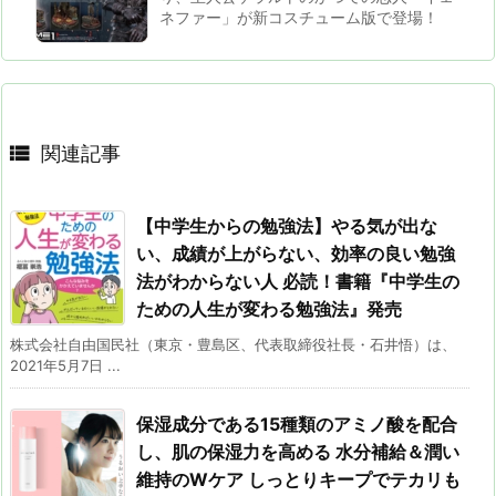
ネファー」が新コスチューム版で登場！

関連記事
【中学生からの勉強法】やる気が出な
い、成績が上がらない、効率の良い勉強
法がわからない人 必読！書籍『中学生の
ための人生が変わる勉強法』発売
株式会社自由国民社（東京・豊島区、代表取締役社長・石井悟）は、
2021年5月7日 ...
保湿成分である15種類のアミノ酸を配合
し、肌の保湿力を高める 水分補給＆潤い
維持のWケア しっとりキープでテカリも