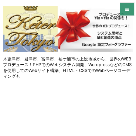


メニュ

サイド

木更津市、君津市、富津市、袖ケ浦市の上総地域から、世界のWEB
前へ
プロデュース！PHPでのWebシステム開発、WordpressなどのCMS

を使用してのWebサイト構築、HTML・CSSでのWebページコーデ
次へ
ィングも

検索