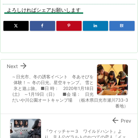
よろしければシェアお願いします
B!

Next
～日光市、冬の誘客イベント 冬あそびを
体験！～ 冬の日光。星空キャンプ。 雪と
氷と遊ぶ旅。 ■日 時： 2020年1月18日
(土) ～1月19日（日） ■会 場： 日光
だいや川公園オートキャンプ場 （栃木県日光市瀬川733-3
番地）

Prev
『ウィッチャー３ ワイルドハント』よ
り、主人公ゲラルトのかつての恋人「イェ