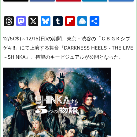
T
M
X
Bl
T
Fl
R
共
hr
a
u
u
ip
ai
有
e
st
e
m
b
n
12/5(木)～12/15(日)の期間、東京・渋谷の「ＣＢＧＫシブ
a
o
s
bl
o
dr
ゲキ!!」にて上演する舞台『DARKNESS HEELS～THE LIVE
～SHINKA』。待望のキービジュアルが公開となった。
d
d
k
r
ar
o
s
o
y
d
p.
n
io