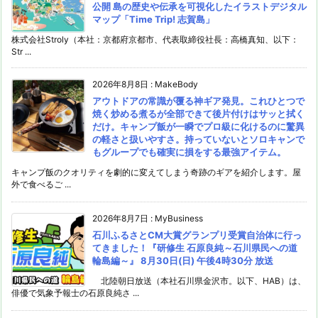
公開 島の歴史や伝承を可視化したイラストデジタル
マップ「Time Trip! 志賀島」
株式会社Stroly（本社：京都府京都市、代表取締役社長：高橋真知、以下：
Str ...
2026年8月8日
:
MakeBody
アウトドアの常識が覆る神ギア発見。これひとつで
焼く炒める煮るが全部できて後片付けはサッと拭く
だけ。キャンプ飯が一瞬でプロ級に化けるのに驚異
の軽さと扱いやすさ。持っていないとソロキャンで
もグループでも確実に損をする最強アイテム。
キャンプ飯のクオリティを劇的に変えてしまう奇跡のギアを紹介します。屋
外で食べるご ...
2026年8月7日
:
MyBusiness
石川ふるさとCM大賞グランプリ受賞自治体に行っ
てきました！『研修生 石原良純～石川県民への道
輪島編～』 8月30日(日) 午後4時30分 放送
北陸朝日放送（本社石川県金沢市。以下、HAB）は、
俳優で気象予報士の石原良純さ ...