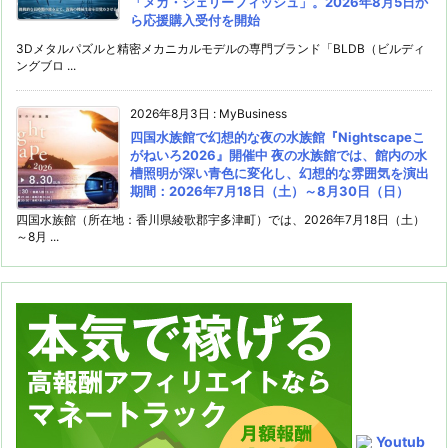
「メカ・ジェリーフィッシュ」。2026年8月5日か
ら応援購入受付を開始
3Dメタルパズルと精密メカニカルモデルの専門ブランド「BLDB（ビルディ
ングブロ ...
2026年8月3日
:
MyBusiness
四国水族館で幻想的な夜の水族館『Nightscapeこ
がねいろ2026』開催中 夜の水族館では、館内の水
槽照明が深い青色に変化し、幻想的な雰囲気を演出
期間：2026年7月18日（土）～8月30日（日）
四国水族館（所在地：香川県綾歌郡宇多津町）では、2026年7月18日（土）
～8月 ...
Youtub