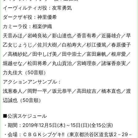
イーヴィルティガ役：友常勇気
ダークザギ役：神里優希
カミーラ役：相楽伊織
天音みほ／岩崎良祐／影山達也／香音有希／近藤雄介／早
乙女じょうじ／佐川大樹／白柏寿大／杉江優篤／春原優子
／高橋紗妃／田中しげ美／田中崇士／富田麻帆／根岸愛／
堀越せな／松田将希／丸山貢治／宮崎理奈／諸塚香奈実／
力丸佳大（50音順）
アクションアンサンブル：
浅葱春人／岡野一平／坂元恭平／高田紋吉／橋本直也／渡
辺誠也（50音順）
■公演スケジュール
・期間：2019年12月5日(木)～15日(日)(全15公演)
・会場：ＣＢＧＫシブゲキ!!（東京都渋谷区道玄坂2－29－