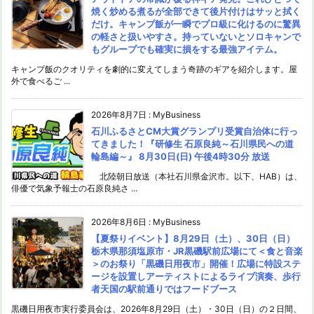
焼く炒める煮るが全部できて後片付けはサッと拭く
だけ。キャンプ飯が一瞬でプロ級に化けるのに驚異
の軽さと扱いやすさ。持っていないとソロキャンで
もグループでも確実に損をする最強アイテム。
キャンプ飯のクオリティを劇的に変えてしまう奇跡のギアを紹介します。屋
外で食べるご ...
2026年8月7日
:
MyBusiness
石川ふるさとCM大賞グランプリ受賞自治体に行っ
てきました！『研修生 石原良純～石川県民への道
輪島編～』 8月30日(日) 午後4時30分 放送
北陸朝日放送（本社石川県金沢市。以下、HAB）は、
俳優で気象予報士の石原良純さ ...
2026年8月6日
:
MyBusiness
【夏祭りイベント】8月29日（土）、30日（日）
栃木県那須塩原市・JR黒磯駅前広場にて＜食と音楽
＞のお祭り「黒磯日用夜市」開催！広場に特設ステ
ージを設置しアーティストによるライブ演奏、歩行
者天国の駅前通りではフードブース
黒磯日用夜市実行委員会は、2026年8月29日（土）・30日（日）の２日間、