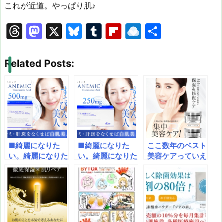
これが近道。やっぱり肌♪
T
M
X
Bl
T
Fl
R
共
hr
a
u
u
ip
ai
有
e
st
e
m
b
n
Related Posts:
a
o
s
bl
o
dr
d
d
k
r
ar
o
s
o
y
d
p.
n
io
■綺麗になりた
■綺麗になりた
ここ数年のベスト
い。綺麗になりた
い。綺麗になりた
美容ケアっていえ
い。シミ（肝斑）
い。シミ（肝斑）
ば…薬用ならでは
の原因メラニンを
の原因メラニンを
の強力成分＆保湿
抑制♪あのトラン
抑制♪あのトラン
力！今ならコラー
シーノと同成分ト
シーノと同成分ト
ゲン石鹸が付いて
ラネキサム酸を配
ラネキサム酸を配
くる！
合しています。
合しています。