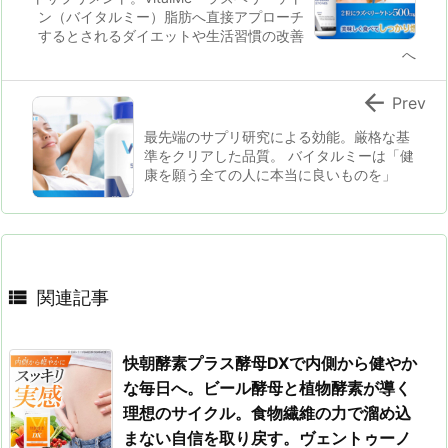
ン（バイタルミー）脂肪へ直接アプローチ
するとされるダイエットや生活習慣の改善
へ

Prev
最先端のサプリ研究による効能。厳格な基
準をクリアした品質。 バイタルミーは「健
康を願う全ての人に本当に良いものを」

関連記事
快朝酵素プラス酵母DXで内側から健やか
な毎日へ。ビール酵母と植物酵素が導く
理想のサイクル。食物繊維の力で溜め込
まない自信を取り戻す。ヴェントゥーノ