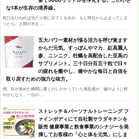
要で5000リットルを浄化する。この小さ
な1本が生存の境界線。
蛇口をひねれば当たり前に出てくる水が、もし明日から止まってしま
ったら。人間が水を ...
五大パワー素材が漲る活力を呼び覚ます
からだ元気。すっぽんやマカ、紅高麗人
参、ニンニク、牡蠣を高配合した至高の
サプリメント。三十日分百五十粒で日々
の疲れを癒やし、健やかな毎日と自信を
取り戻すための強力な味方。
朝、目が覚めた瞬間に重くのしかかっていた倦怠感が、嘘のように軽
やかになり、一日の ...
ストレッチ＆パーソナルトレーニング フ
ァインボディにて自社製サラダキチンを
販売 健康事業と飲食事業のシナジーを発
揮してお客様の「心と体を元気」にしま