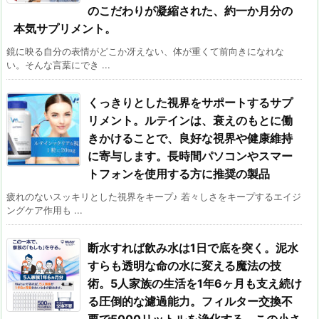
のこだわりが凝縮された、約一か月分の
本気サプリメント。
鏡に映る自分の表情がどこか冴えない、体が重くて前向きになれな
い。そんな言葉にでき ...
くっきりとした視界をサポートするサプ
リメント。ルテインは、衰えのもとに働
きかけることで、良好な視界や健康維持
に寄与します。長時間パソコンやスマー
トフォンを使用する方に推奨の製品
疲れのないスッキリとした視界をキープ♪ 若々しさをキープするエイジ
ングケア作用も ...
断水すれば飲み水は1日で底を突く。泥水
すらも透明な命の水に変える魔法の技
術。5人家族の生活を1年6ヶ月も支え続け
る圧倒的な濾過能力。フィルター交換不