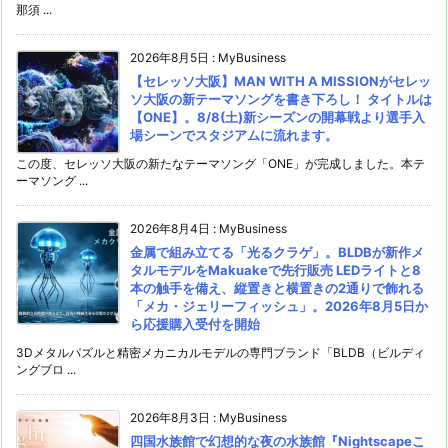
那須 ...
2026年8月5日
:
MyBusiness
【セレッソ大阪】MAN WITH A MISSIONがセレッ
ソ大阪の新テーマソングを書き下ろし！ タイトルは
【ONE】。8/8(土)新シーズンの開幕戦より選手入
場シーンでスタジアムに流れます。
この度、セレッソ大阪の新たなテーマソング「ONE」が完成しました。本テ
ーマソング ...
2026年8月4日
:
MyBusiness
金属で組み立てる「光るクラゲ」。BLDBが新作メ
タルモデルをMakuakeで先行販売 LEDライトと8
本の触手を備え、縦置きと横置きの2通りで飾れる
「メカ・ジェリーフィッシュ」。2026年8月5日か
ら応援購入受付を開始
3Dメタルパズルと精密メカニカルモデルの専門ブランド「BLDB（ビルディ
ングブロ ...
2026年8月3日
:
MyBusiness
四国水族館で幻想的な夜の水族館『Nightscapeこ