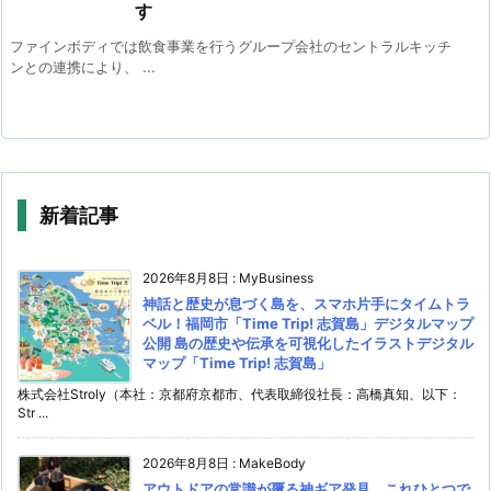
す
ファインボディでは飲食事業を行うグループ会社のセントラルキッチ
ンとの連携により、 ...
新着記事
2026年8月8日
:
MyBusiness
神話と歴史が息づく島を、スマホ片手にタイムトラ
ベル！福岡市「Time Trip! 志賀島」デジタルマップ
公開 島の歴史や伝承を可視化したイラストデジタル
マップ「Time Trip! 志賀島」
株式会社Stroly（本社：京都府京都市、代表取締役社長：高橋真知、以下：
Str ...
2026年8月8日
:
MakeBody
アウトドアの常識が覆る神ギア発見。これひとつで