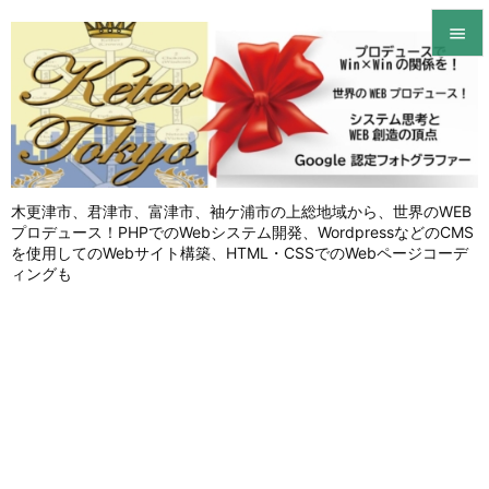


メニュ

サイド

木更津市、君津市、富津市、袖ケ浦市の上総地域から、世界のWEB
前へ
プロデュース！PHPでのWebシステム開発、WordpressなどのCMS

を使用してのWebサイト構築、HTML・CSSでのWebページコーデ
次へ
ィングも

検索