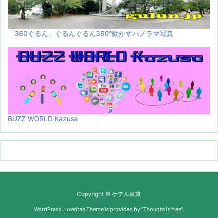
「360ぐるん」ぐるんぐるん360°動かすパノラマ写真
BUZZ WORLD Kazusa
Copyright ©
ケテル東京
WordPress Luxeritas Theme is provided by "
Thought is free
".