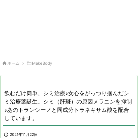

ホーム
>

MakeBody
飲むだけ簡単、シミ治療♪女心をがっつり掴んだシ
ミ治療薬誕生。シミ（肝斑）の原因メラニンを抑制
♪あのトランシーノと同成分トラネキサム酸を配合
しています。

2021年11月22日