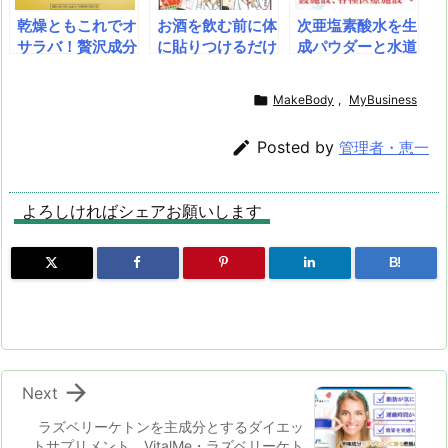
乾燥ともこれでオ
お酒を飲む前に体
次亜塩素酸水を生
サラバ！贅沢成分
に貼りつけるだけ
成パウダーと水道
で柔らか潤い肌へ
で、気軽に二日酔
水を混ぜるだけで
♪■寒い朝…憂鬱
いを軽減できるパ
簡単に作れる「ジ

MakeBody
,
MyBusiness
な手触り…■これ
ッチです。ビタミ
アの素」開発秘話
ぞ、私が求めてい
ンをはじめとする
を浜田ブリトニー

Posted by
管理者・恵一
た美容液！
各種栄養素が豊富
が漫画化！
に含まれていま
す。お酒を飲む機
よろしければシェアお願いします
会が多く、次の日
のあのツライ症状
を予防したい方へ
B!
オススメの商品で
す。

Next
ラズベリーケトンを主成分とするダイエッ
トサプリメント。VitalMe・ラズベリーケト