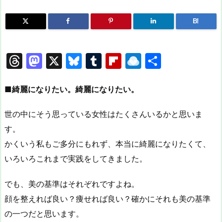
B!
T
M
X
Bl
T
Fl
R
共
hr
a
u
u
ip
ai
有
e
st
e
m
b
n
■綺麗になりたい。綺麗になりたい。
a
o
s
bl
o
dr
世の中にそう思っている女性はたくさんいるかと思いま
d
d
k
r
ar
o
す。
s
o
y
d
p.
かくいう私もご多分にもれず、本当に綺麗になりたくて、
n
io
いろいろこれまで実践をしてきました。
でも、美の基準はそれぞれですよね。
顔を整えれば良い？痩せれば良い？確かにそれも美の基準
の一つだと思います。