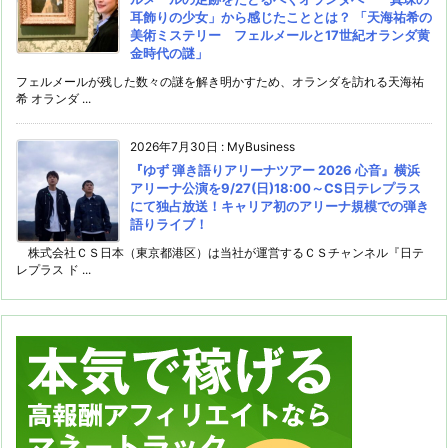
耳飾りの少女」から感じたこととは？ 「天海祐希の
美術ミステリー フェルメールと17世紀オランダ黄
金時代の謎」
フェルメールが残した数々の謎を解き明かすため、オランダを訪れる天海祐
希 オランダ ...
2026年7月30日
:
MyBusiness
『ゆず 弾き語りアリーナツアー 2026 心音』横浜
アリーナ公演を9/27(日)18:00～CS日テレプラス
にて独占放送！キャリア初のアリーナ規模での弾き
語りライブ！
株式会社ＣＳ日本（東京都港区）は当社が運営するＣＳチャンネル『日テ
レプラス ド ...