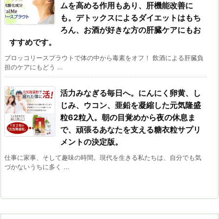
ムを高める作用もあり、肝機能改善に
も。デトックスによるダイエットはもち
ろん、お酒が好きな方の肝臓ケアにもお
すすめです。
ブロッコリースプラウトで体の中から毒素をオフ！ 飲酒による肝臓負
担のケアにもどう ...
活力みなぎる毎日へ。にんにく卵黄、し
じみ、ウコン、亜鉛を凝縮した元気隆盛
粒62粒入。朝の目覚めから夜の休息ま
で、頑張るあなたを支える糖衣粒サプリ
メントの決定版。
仕事に家事、そして趣味の時間。現代を生きる私たちは、自分でも気
づかないうちに多く ...