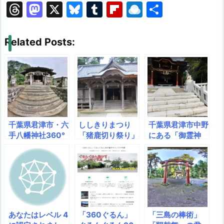
T
M
X
Bl
T
Fl
R
共
hr
a
u
u
ip
ai
有
e
st
e
m
b
n
Related Posts:
a
o
s
bl
o
dr
d
d
k
r
ar
o
s
o
y
d
p.
n
io
千葉県君津市・六
ししきりまつり
千葉県君津市中野
手八幡神社360°
「猪鹿切り祭り」
にある「御霊神
パノラマ写真 六
君津市清和市場
社」にてパノラマ
手神社祭礼（六手
諏訪神社（上諏訪
写真！
の神楽ばやし）
神社・下諏訪神
社）360°パノラ
マ写真
あなたはレベル 4
「360ぐるん」
「三島の棒術」