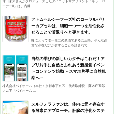
倖田來未さんがプロデュースしたダイエットサプリメント「キラーバ
ーナーⅡ」は、内臓 ...
アトムヘルシーフーズ社のローヤルゼリ
ーカプセルは、細胞一つ一つを活性化さ
せることで若返りへと導きます。
蜂にとって唯一無二の象徴である女王蜂、そんな高
貴な存在だけが食することを許されて ...
自然の学びの新しいカタチはこれだ！ア
プリ片手に自然とふれあう新感覚イベン
トコンテンツ始動 ～スマホ片手に自然観
察へ～
株式会社バイオーム（本社：京都市下京区、代表取締役 藤木庄五郎
／以下「バイオーム ...
スルフォラファンは、体内に元々存在す
る酵素にアプローチ。肝臓の浄化システ