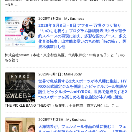
～8月 ...
2026年8月2日
:
MyBusiness
2026年 8月8日・9日 アフター 万博 クラゲ祭り
「いのちを祝う」プログラム詳細発表!!!クラゲ館予
約スペースの再現に加え、多彩な国のブース、多文
化音楽協奏、山本能楽堂いのちの能「時の輪」、阿
波木偶箱回し他
株式会社steAm（本社：東京都豊島区、代表取締役：中島さち子）と「いの
ちを祝う ...
2026年8月1日
:
MakeBody
世界で急成長する2大スポーツが本八幡に集結。HY
ROX公式認定ジムを併設したピックルボール施設が
誕生 ピックルボール×HYROX。世界で急成長する2
つのスポーツを楽しめる複合施設が本八幡に誕生
THE PICKLE BANG THEORY（所在地：千葉県市川市本八幡）は、こ ...
2026年7月31日
:
MyBusiness
天海祐希が、フェルメール作品の謎に挑む！ フェ
ルメールの足跡をたどるべくオランダへ 「真珠の