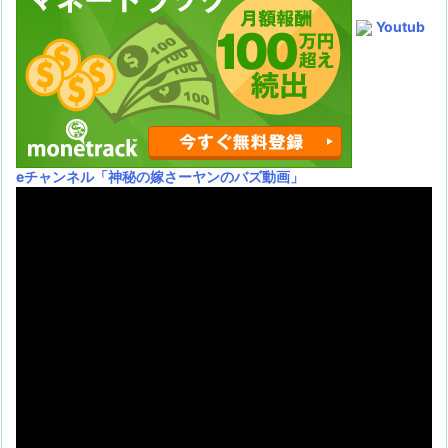
Youtub
eチャンネル
「神秘の嫁さーヤンのバズ動画」