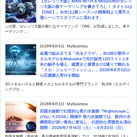
【セレッソ大阪】MAN WITH A MISSIONがセレッ
ソ大阪の新テーマソングを書き下ろし！ タイトルは
【ONE】。8/8(土)新シーズンの開幕戦より選手入
場シーンでスタジアムに流れます。
この度、セレッソ大阪の新たなテーマソング「ONE」が完成しました。本テ
ーマソング ...
2026年8月4日
:
MyBusiness
金属で組み立てる「光るクラゲ」。BLDBが新作メ
タルモデルをMakuakeで先行販売 LEDライトと8
本の触手を備え、縦置きと横置きの2通りで飾れる
「メカ・ジェリーフィッシュ」。2026年8月5日か
ら応援購入受付を開始
3Dメタルパズルと精密メカニカルモデルの専門ブランド「BLDB（ビルディ
ングブロ ...
2026年8月3日
:
MyBusiness
四国水族館で幻想的な夜の水族館『Nightscapeこ
がねいろ2026』開催中 夜の水族館では、館内の水
槽照明が深い青色に変化し、幻想的な雰囲気を演出
期間：2026年7月18日（土）～8月30日（日）
四国水族館（所在地：香川県綾歌郡宇多津町）では、2026年7月18日（土）