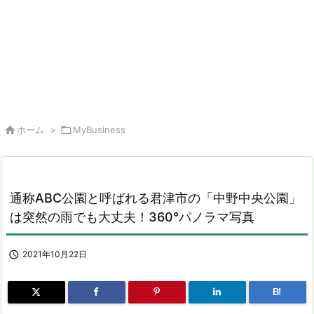

ホーム
>

MyBusiness
通称ABC公園と呼ばれる君津市の「中野中央公園」
は突然の雨でも大丈夫！360°パノラマ写真

2021年10月22日
B!