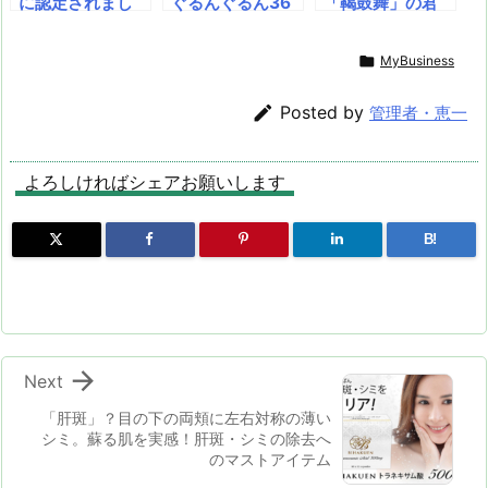
に認定されまし
ぐるんぐるん36
「鞨鼓舞」の君
た。これまでの
0°動かすパノラ
津・三島神社は源
Google マップへ
マ写真「360ぐ
頼朝に関わる伊豆

MyBusiness
の投稿で 250 ポ
るん(360グル
三島神社を分祀し
イントを獲得され
ン)」は、観光
たものと伝えられ

Posted by
管理者・恵一
た証です。ぜひ、
地・神社仏閣・公
ています
今後もレベル 5
園・店舗・名所な
を目指してご活躍
どの360パノラ
よろしければシェアお願いします
ください。
マ写真(グルン36
0)を楽しんで
B!

Next
「肝斑」？目の下の両頬に左右対称の薄い
シミ。蘇る肌を実感！肝斑・シミの除去へ
のマストアイテム