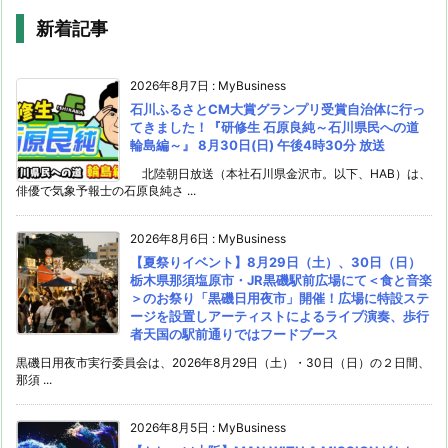
新着記事
2026年8月7日
:
MyBusiness
石川ふるさとCM大賞グランプリ受賞自治体に行っ
てきました！『研修生 石原良純～石川県民への道
輪島編～』 8月30日(日) 午後4時30分 放送
北陸朝日放送（本社石川県金沢市。以下、HAB）は、
俳優で気象予報士の石原良純さ ...
2026年8月6日
:
MyBusiness
【夏祭りイベント】8月29日（土）、30日（日）
栃木県那須塩原市・JR黒磯駅前広場にて＜食と音楽
＞のお祭り「黒磯日用夜市」開催！広場に特設ステ
ージを設置しアーティストによるライブ演奏、歩行
者天国の駅前通りではフードブース
黒磯日用夜市実行委員会は、2026年8月29日（土）・30日（日）の２日間、
那須 ...
2026年8月5日
:
MyBusiness