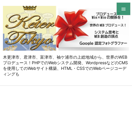


メニュ

サイド

木更津市、君津市、富津市、袖ケ浦市の上総地域から、世界のWEB
前へ
プロデュース！PHPでのWebシステム開発、WordpressなどのCMS

を使用してのWebサイト構築、HTML・CSSでのWebページコーデ
次へ
ィングも

検索