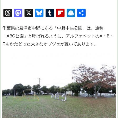
T
M
X
Bl
T
Fl
R
共
hr
a
u
u
ip
ai
有
e
st
e
m
b
n
千葉県の君津市中野にある「中野中央公園」は、通称
a
o
s
bl
o
dr
「ABC公園」と呼ばれるように、アルファベットのA・B・
Cをかたどった大きなオブジェが置いてあります。
d
d
k
r
ar
o
s
o
y
d
p.
n
io