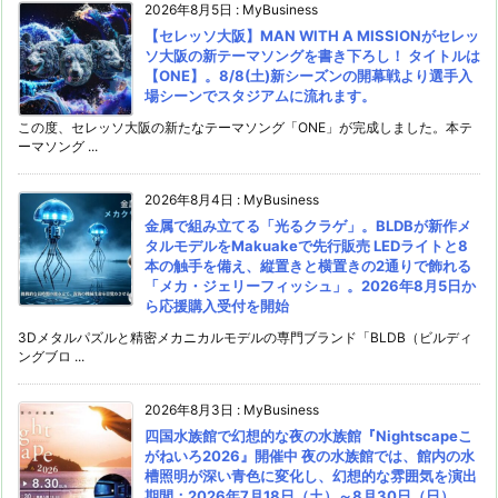
2026年8月5日
:
MyBusiness
【セレッソ大阪】MAN WITH A MISSIONがセレッ
ソ大阪の新テーマソングを書き下ろし！ タイトルは
【ONE】。8/8(土)新シーズンの開幕戦より選手入
場シーンでスタジアムに流れます。
この度、セレッソ大阪の新たなテーマソング「ONE」が完成しました。本テ
ーマソング ...
2026年8月4日
:
MyBusiness
金属で組み立てる「光るクラゲ」。BLDBが新作メ
タルモデルをMakuakeで先行販売 LEDライトと8
本の触手を備え、縦置きと横置きの2通りで飾れる
「メカ・ジェリーフィッシュ」。2026年8月5日か
ら応援購入受付を開始
3Dメタルパズルと精密メカニカルモデルの専門ブランド「BLDB（ビルディ
ングブロ ...
2026年8月3日
:
MyBusiness
四国水族館で幻想的な夜の水族館『Nightscapeこ
がねいろ2026』開催中 夜の水族館では、館内の水
槽照明が深い青色に変化し、幻想的な雰囲気を演出
期間：2026年7月18日（土）～8月30日（日）