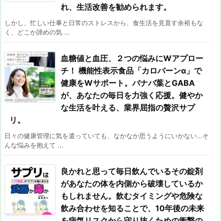
れ、生活改善を勧められます。
しかし、忙しい仕事と日常のストレスから、食生活を見直す余裕もな
く、どこか諦めの気 ...
血糖値と血圧、２つの悩みにWアプロー
チ！ 機能性表示食品「カロバーンα」で
健康をWサポート。バナバ葉とGABA
が、あなたの毎日を力強く応援。健やか
な生活を叶える、業界屈指の贅沢サプ
リ。
日々の健康管理に気を遣っていても、なかなか思うようにいかない…そ
んな悩みを抱えて ...
良かれと思って毎日飲んでいるその錠剤
があなたの体を内側から破壊しているか
もしれません。飲むタイミングや危険な
飲み合わせを知ることで、10年後の未来
を病気リスクから守り抜くための衝撃の