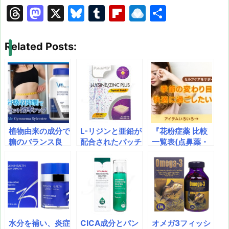
T
M
X
Bl
T
Fl
R
共
hr
a
u
u
ip
ai
有
e
st
e
m
b
n
Related Posts:
a
o
s
bl
o
dr
d
d
k
r
ar
o
s
o
y
d
p.
n
io
植物由来の成分で
L-リジンと亜鉛が
『花粉症薬 比較
糖のバランス良
配合されたパッチ
一覧表(点鼻薬・
好！ ダイエット
型のサプリメント
点眼薬など)』の
と生活習慣維持の
です。ビタミン
花粉症でツライ悩
サポートに。 Vit
A、C、D3、Eと
みにこたえる商品
alMe・ギムネマ
の組み合わせが免
を徹底比較。花粉
シルベスタ（バイ
疫力を高め、ウイ
症のお薬には、
タルミー）
ルスや感染症に負
「錠剤(内服)」
けない体づくりを
「点眼液」「点鼻
水分を補い、炎症
CICA成分とパン
オメガ3フィッシ
サポート。飲むタ
薬」があります。