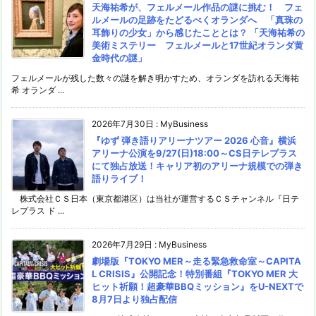
天海祐希が、フェルメール作品の謎に挑む！ フェ
ルメールの足跡をたどるべくオランダへ 「真珠の
耳飾りの少女」から感じたこととは？ 「天海祐希の
美術ミステリー フェルメールと17世紀オランダ黄
金時代の謎」
フェルメールが残した数々の謎を解き明かすため、オランダを訪れる天海祐
希 オランダ ...
2026年7月30日
:
MyBusiness
『ゆず 弾き語りアリーナツアー 2026 心音』横浜
アリーナ公演を9/27(日)18:00～CS日テレプラス
にて独占放送！キャリア初のアリーナ規模での弾き
語りライブ！
株式会社ＣＳ日本（東京都港区）は当社が運営するＣＳチャンネル『日テ
レプラス ド ...
2026年7月29日
:
MyBusiness
劇場版『TOKYO MER～走る緊急救命室～CAPITA
L CRISIS』公開記念！特別番組『TOKYO MER 大
ヒット祈願！超豪華BBQミッション』をU-NEXTで
8月7日より独占配信