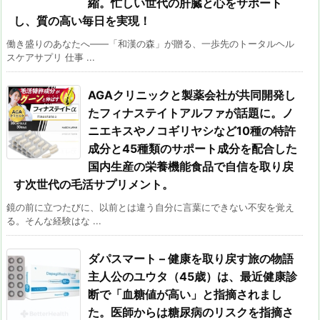
縮。忙しい世代の肝臓と心をサポート
し、質の高い毎日を実現！
働き盛りのあなたへ――「和漢の森」が贈る、一歩先のトータルヘル
スケアサプリ 仕事 ...
AGAクリニックと製薬会社が共同開発し
たフィナステイトアルファが話題に。ノ
ニエキスやノコギリヤシなど10種の特許
成分と45種類のサポート成分を配合した
国内生産の栄養機能食品で自信を取り戻
す次世代の毛活サプリメント。
鏡の前に立つたびに、以前とは違う自分に言葉にできない不安を覚え
る。そんな経験はな ...
ダパスマート – 健康を取り戻す旅の物語
主人公のユウタ（45歳）は、最近健康診
断で「血糖値が高い」と指摘されまし
た。医師からは糖尿病のリスクを指摘さ