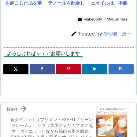
を起こした肌を落
テノールを配合し
ュオイルは、不飽
イプと比べ、成分
その他にも、サプ
ち着かせるクリー
たエイジングケア
和脂肪酸であるオ
の吸収がより良好
リメントや物理的
ム。シワや小ジワ
を目的とする乳液
メガ3脂肪酸（D
といわれていま
に保護するマスク

MakeBody
,
MyBusiness
を減らす。肌の表
です。肌を保湿
HA・EPA）を含
す。
なども
面に潤いを与え滑
し、鎮静させ、シ
んだサプリメント

Posted by
管理者・恵一
らかに。極度に乾
ワの目立たないな
です。DHAやEP
燥した潤いのない
めらかで明るい印
Aは、エイジング
肌へ水分補給と栄
象に導きます。オ
ケアや生活習慣の
よろしければシェアお願いします
養の回復をサポー
イルインウォータ
改善、脳機能サポ
ト。肌の保護バリ
ータイプで、すべ
ートなどの働きが
アも強化。
ての肌タイプで使
期待できます。
B!
えます。

Next
新ダイエットサプリメントEXAFIT「リーン
フレーム」、サプリ大国アメリカで遂に誕
生！ダイエットしながら筋肉も引き締め、
理想の体型へと導く究極のサプリ！ ダイエ