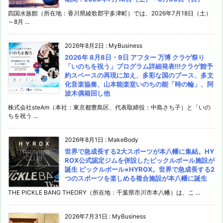
四国水族館（所在地：香川県綾歌郡宇多津町）では、2026年7月18日（土）
～8月 ...
2026年8月2日
:
MyBusiness
2026年 8月8日・9日 アフター 万博 クラゲ祭り
「いのちを祝う」プログラム詳細発表!!!クラゲ館予
約スペースの再現に加え、多彩な国のブース、多文
化音楽協奏、山本能楽堂いのちの能「時の輪」、阿
波木偶箱回し他
株式会社steAm（本社：東京都豊島区、代表取締役：中島さち子）と「いの
ちを祝う ...
2026年8月1日
:
MakeBody
世界で急成長する2大スポーツが本八幡に集結。HY
ROX公式認定ジムを併設したピックルボール施設が
誕生 ピックルボール×HYROX。世界で急成長する2
つのスポーツを楽しめる複合施設が本八幡に誕生
THE PICKLE BANG THEORY（所在地：千葉県市川市本八幡）は、こ ...
2026年7月31日
:
MyBusiness