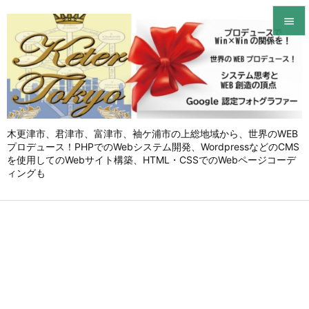


メニュ

サイド

木更津市、君津市、富津市、袖ケ浦市の上総地域から、世界のWEB
前へ
プロデュース！PHPでのWebシステム開発、WordpressなどのCMS

を使用してのWebサイト構築、HTML・CSSでのWebページコーデ
次へ
ィングも

検索