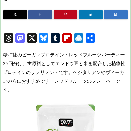
B!
T
M
X
Bl
T
Fl
R
共
hr
a
u
u
ip
ai
有
e
st
e
m
b
n
QNT社のビーガンプロテイン・レッドフルーツパーティー
a
o
s
bl
o
dr
25回分は、主原料としてエンドウ豆と米を配合した植物性
プロテインのサプリメントです。ベジタリアンやヴィーガ
d
d
k
r
ar
o
ンの方におすすめです。レッドフルーツのフレーバーで
s
o
y
d
p.
す。
n
io