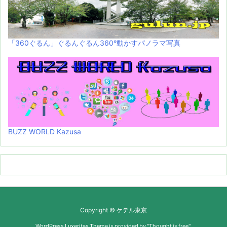
「360ぐるん」ぐるんぐるん360°動かすパノラマ写真
BUZZ WORLD Kazusa
Copyright ©
ケテル東京
WordPress Luxeritas Theme is provided by "
Thought is free
".