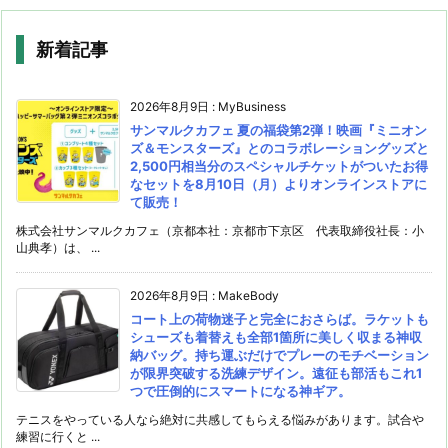
新着記事
2026年8月9日
:
MyBusiness
サンマルクカフェ 夏の福袋第2弾！映画『ミニオン
ズ＆モンスターズ』とのコラボレーショングッズと
2,500円相当分のスペシャルチケットがついたお得
なセットを8月10日（月）よりオンラインストアに
て販売！
株式会社サンマルクカフェ（京都本社：京都市下京区 代表取締役社長：小
山典孝）は、 ...
2026年8月9日
:
MakeBody
コート上の荷物迷子と完全におさらば。ラケットも
シューズも着替えも全部1箇所に美しく収まる神収
納バッグ。持ち運ぶだけでプレーのモチベーション
が限界突破する洗練デザイン。遠征も部活もこれ1
つで圧倒的にスマートになる神ギア。
テニスをやっている人なら絶対に共感してもらえる悩みがあります。試合や
練習に行くと ...