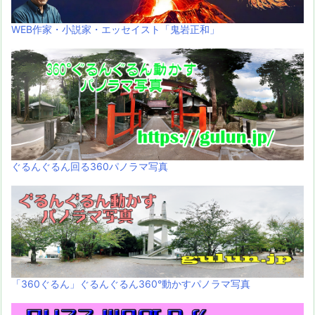
WEB作家・小説家・エッセイスト「鬼岩正和」
ぐるんぐるん回る360パノラマ写真
「360ぐるん」ぐるんぐるん360°動かすパノラマ写真