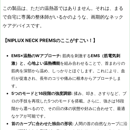
この製品は、ただの温熱器ではありません。それは、まる
で自宅に専属の整体師がいるかのような、画期的なネック
ケアデバイスです。
【NIPLUX NECK PREMS
のここがすごい！】
EMS×
温熱のW
アプローチ:
筋肉を刺激する
EMS
（筋電気刺
激）と、心地よい温熱機能
を組み合わせることで、首まわりの
筋肉を深部から温め、しっかりとほぐします。これにより、血
行が促進され、長年のコリや痛みに根本からアプローチしま
す。
5
つのモードと16
段階の強度調節:
揉み、叩き、さすりなど、プ
ロの手技を再現した5つのモードを搭載。さらに、強さは16段
階から選べるので、その日の体の状態や好みに合わせて、最適
なケアが可能です。
首のカーブに合わせた独自の形状:
人間の首の自然なカーブに沿