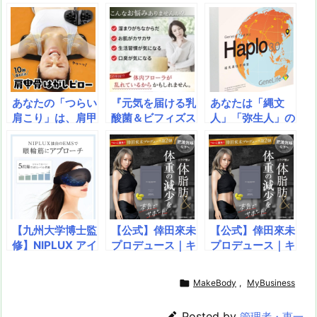
a
o
s
bl
o
dr
d
d
k
r
ar
o
s
o
y
d
p.
n
io
あなたの「つらい
『元気を届ける乳
あなたは「縄文
肩こり」は、肩甲
酸菌＆ビフィズス
人」「弥生人」の
骨が原因だった！
菌 PREMIUM』1
どちらの子孫か知
1日5分寝るだ
7種の乳酸菌と6
っていますか？あ
け、まるでプロの
種のビフィズス
なたのルーツ、4
施術。「肩甲骨は
菌、合計6兆個の
0万年前まで遡る
がし」を自宅で実
菌があなたの腸を
旅へ。ゲノム解析
現。姿勢改善、猫
パワフルにサポー
でわかる、古代人
背解消にも効果あ
ト！酪酸菌、ナッ
との驚きのつなが
【九州大学博士監
【公式】倖田來未
【公式】倖田來未
り。在宅ワーク、
トウキナーゼ、イ
り。自分自身を深
修】NIPLUX アイ
プロデュース｜キ
プロデュース｜キ
スマホ疲れに悩む
ヌリン、オリゴ糖
く知る、新世代の
ウォーマー EMS
ラーバーナーⅡ
ラーバーナーⅡ
現代人必見の健康
も配合した次世代
DNA検査キッ
EYE RELAX —
（45粒）｜エラ
（45粒）｜エラ
グッズ！
サプリメント
ト。

MakeBody
,
MyBusiness
目の疲れにWア
グ酸配合で内臓脂
グ酸配合で内臓脂
プローチ！温熱＆
肪・体脂肪・BMI
肪・体脂肪・BMI

Posted by
管理者・恵一