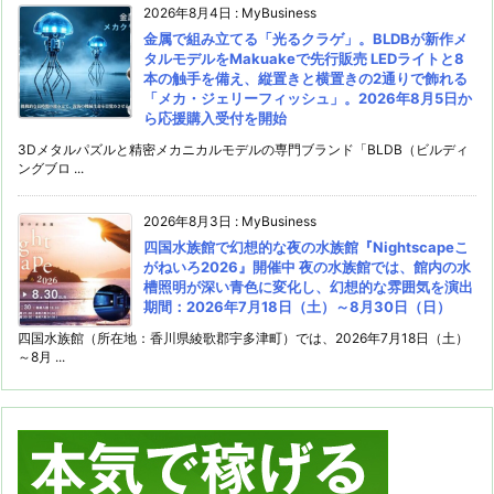
2026年8月4日
:
MyBusiness
金属で組み立てる「光るクラゲ」。BLDBが新作メ
タルモデルをMakuakeで先行販売 LEDライトと8
本の触手を備え、縦置きと横置きの2通りで飾れる
「メカ・ジェリーフィッシュ」。2026年8月5日か
ら応援購入受付を開始
3Dメタルパズルと精密メカニカルモデルの専門ブランド「BLDB（ビルディ
ングブロ ...
2026年8月3日
:
MyBusiness
四国水族館で幻想的な夜の水族館『Nightscapeこ
がねいろ2026』開催中 夜の水族館では、館内の水
槽照明が深い青色に変化し、幻想的な雰囲気を演出
期間：2026年7月18日（土）～8月30日（日）
四国水族館（所在地：香川県綾歌郡宇多津町）では、2026年7月18日（土）
～8月 ...