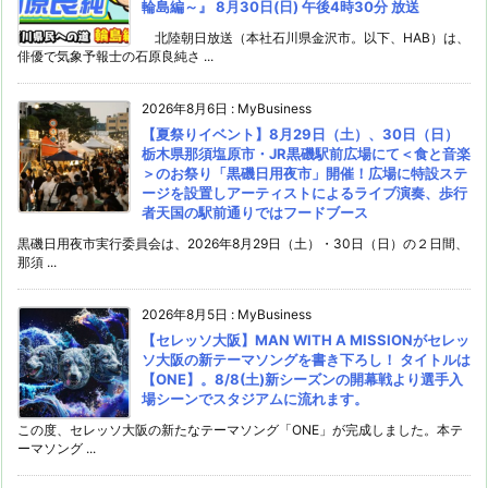
輪島編～』 8月30日(日) 午後4時30分 放送
北陸朝日放送（本社石川県金沢市。以下、HAB）は、
俳優で気象予報士の石原良純さ ...
2026年8月6日
:
MyBusiness
【夏祭りイベント】8月29日（土）、30日（日）
栃木県那須塩原市・JR黒磯駅前広場にて＜食と音楽
＞のお祭り「黒磯日用夜市」開催！広場に特設ステ
ージを設置しアーティストによるライブ演奏、歩行
者天国の駅前通りではフードブース
黒磯日用夜市実行委員会は、2026年8月29日（土）・30日（日）の２日間、
那須 ...
2026年8月5日
:
MyBusiness
【セレッソ大阪】MAN WITH A MISSIONがセレッ
ソ大阪の新テーマソングを書き下ろし！ タイトルは
【ONE】。8/8(土)新シーズンの開幕戦より選手入
場シーンでスタジアムに流れます。
この度、セレッソ大阪の新たなテーマソング「ONE」が完成しました。本テ
ーマソング ...