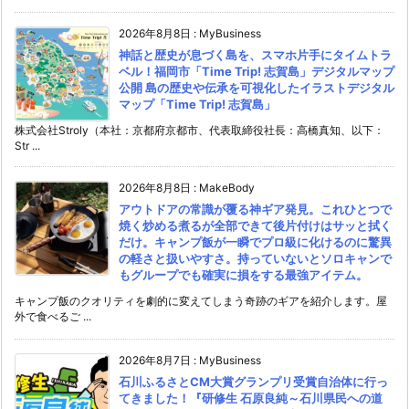
2026年8月8日
:
MyBusiness
神話と歴史が息づく島を、スマホ片手にタイムトラ
ベル！福岡市「Time Trip! 志賀島」デジタルマップ
公開 島の歴史や伝承を可視化したイラストデジタル
マップ「Time Trip! 志賀島」
株式会社Stroly（本社：京都府京都市、代表取締役社長：高橋真知、以下：
Str ...
2026年8月8日
:
MakeBody
アウトドアの常識が覆る神ギア発見。これひとつで
焼く炒める煮るが全部できて後片付けはサッと拭く
だけ。キャンプ飯が一瞬でプロ級に化けるのに驚異
の軽さと扱いやすさ。持っていないとソロキャンで
もグループでも確実に損をする最強アイテム。
キャンプ飯のクオリティを劇的に変えてしまう奇跡のギアを紹介します。屋
外で食べるご ...
2026年8月7日
:
MyBusiness
石川ふるさとCM大賞グランプリ受賞自治体に行っ
てきました！『研修生 石原良純～石川県民への道