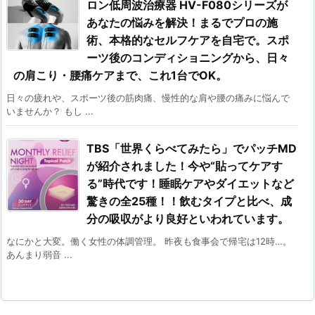
ロン低周波治療器 HV-F080シリーズが
あなたの悩みを解決！まるでプロの施
術、本格的なセルフケアを自宅で。スポ
ーツ後のコンディショニングから、日々
の肩こり・腰痛ケアまで、これ1台でOK。
日々の疲れや、スポーツ後の筋肉痛、慢性的な肩や腰の痛みに悩んで
いませんか？ もし ...
TBS「世界くらべてみたら」でパッチMD
が紹介されました！今や“貼ってケアす
る”時代です！睡眠ケアやダイエットなど
驚きの全25種！！飲むタイプと比べ、成
分の吸収がより良好といわれています。
なにかと大変。働く女性の体調管理。 昨夜も食事会で帰宅は12時…。
あんまり弱音 ...