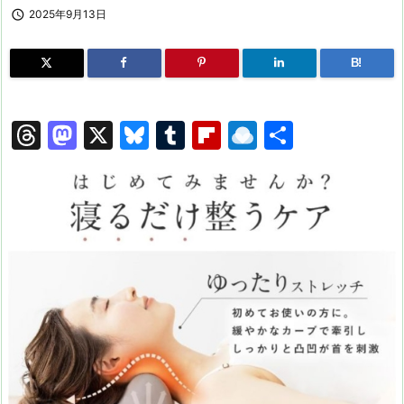

2025年9月13日
B!
T
M
X
Bl
T
Fl
R
共
hr
a
u
u
ip
ai
有
e
st
e
m
b
n
a
o
s
bl
o
dr
d
d
k
r
ar
o
s
o
y
d
p.
n
io