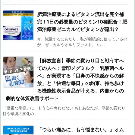
肥満治療薬によるビタミン流出を完全補
完！1日の必要量のビタミン10種配合！肥
満治療薬ゼニカルでビタミンが流出？
今、減量するにあたり、私が継続的に使っているの
が、ゼニカルやオルリファスト。 い ...
【解放宣言】季節の変わり目と戦うすべ
ての人へ：雪印メグミルク「乳酸菌ヘル
ベ」が実現する「目鼻の不快感からの解
放」と「快適な毎日」の約束、持ち歩け
る機能性表示食品が叶える、内側からの
劇的な体質改善サポート
「憂鬱な季節」に、もう心を奪わせない もしあなたが、季節の変わり
目や環境の変化の ...
「つらい痛みに、もう悩まない。」オム