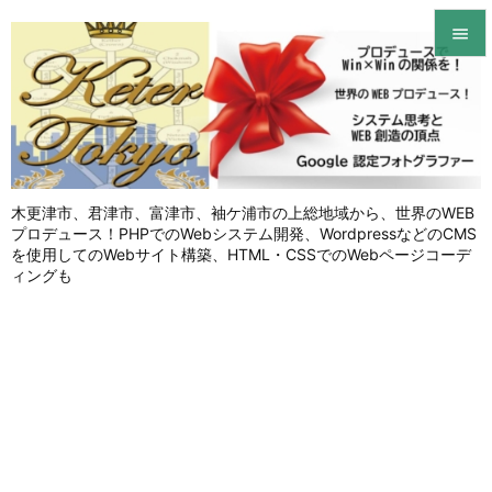


メニュ

サイド

木更津市、君津市、富津市、袖ケ浦市の上総地域から、世界のWEB
前へ
プロデュース！PHPでのWebシステム開発、WordpressなどのCMS

を使用してのWebサイト構築、HTML・CSSでのWebページコーデ
次へ
ィングも

検索