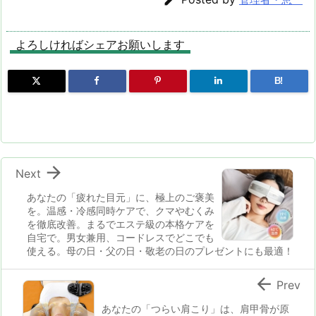
EMSで目元をリ
にアプローチする
にアプローチする
フレッシュ、折り
機能性表示食品サ
機能性表示食品サ
畳み式で持ち運び
プリメント KILL
プリメント KILL
よろしければシェアお願いします
も楽々、父の日ギ
ER BURNER 機能
ER BURNER 機能
フトにも最適！
性表示食品 サプ
性表示食品 サプ
リメント エラグ
リメント エラグ
B!
酸 内蔵脂肪 体脂
酸 内蔵脂肪 体脂
肪
肪

Next
あなたの「疲れた目元」に、極上のご褒美
を。温感・冷感同時ケアで、クマやむくみ
を徹底改善。まるでエステ級の本格ケアを
自宅で。男女兼用、コードレスでどこでも
使える。母の日・父の日・敬老の日のプレゼントにも最適！

Prev
あなたの「つらい肩こり」は、肩甲骨が原