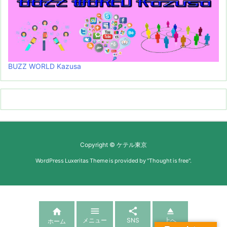
BUZZ WORLD Kazusa
Copyright ©
ケテル東京
WordPress Luxeritas Theme is provided by "
Thought is free
".




メニュー
SNS
上へ
ホーム