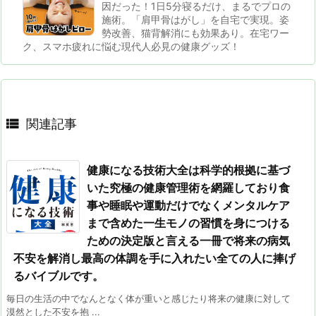
因だった！1日5分寝るだけ、まるでプロの
施術。「肩甲骨はがし」を自宅で実現。姿
勢改善、猫背解消にも効果あり。在宅ワー
ク、スマホ疲れに悩む現代人必見の健康グッズ！

関連記事
健康になる技術大全は科学的根拠に基づ
いた究極の健康管理術を網羅しており食
事や睡眠や運動だけでなくメンタルケア
まで含めた一生モノの習慣を身につける
ための決定版と言える一冊で将来の病気
不安を解消し最高の体調を手に入れたい全ての人に捧げ
るバイブルです。
毎日の生活の中でなんとなく体が重いと感じたり将来の健康に対して
漠然とした不安を抱 ...