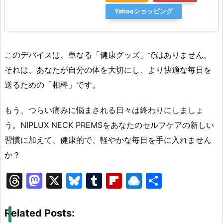
Yahooショッピング
このデバイスは、単なる「健康グッズ」ではありません。
それは、あなたが自分の体を大切にし、より快適な毎日を
送るための「相棒」です。
もう、つらい痛みに悩まされる日々は終わりにしましょ
う。NIPLUX NECK PREMSをあなたのセルフケアの新しい
習慣に加えて、健康的で、軽やかな毎日を手に入れません
か？
T
M
X
Bl
T
Fl
R
共
hr
a
u
u
ip
ai
有
e
st
e
m
b
n
Related Posts: