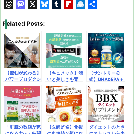
T
M
X
Bl
T
Fl
R
共
hr
a
u
u
ip
ai
有
e
st
e
m
b
n
Related Posts:
a
o
s
bl
o
dr
d
d
k
r
ar
o
s
o
y
d
p.
n
io
【翌朝が変わる】
【キュメック】潤
【サントリー公
パワープロダクシ
いと美しさを育
式】DHA&EPA＋
ョン「アミノアシ
む、先進のサイエ
セサミンEXで
ッド テアニン」
ンスサプリ – [機
「考える力」と
黄金比のアミ
能性表示食品]
「若々しさ」を徹
ノ酸＋L-テアニン
「HYA-50F」が
底サポート！オメ
で睡眠の質を劇的
叶える、乾燥小じ
ガ3脂肪酸の酸化
に向上！疲労感を
わのケアと内側か
を防ぎ、体内に届
リセットし、目覚
らの輝き！健康へ
ける稀少セサミン
「肝臓の数値が気
【医師監修】食後
ダイエットのとき
めの活力を覚醒さ
の新たなカギ。そ
配合の決定版サプ
になる方へ」待望
の血糖値が気にな
のストレスから来