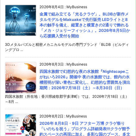
2026年8月4日
:
MyBusiness
金属で組み立てる「光るクラゲ」。BLDBが新作メ
タルモデルをMakuakeで先行販売 LEDライトと8
本の触手を備え、縦置きと横置きの2通りで飾れる
「メカ・ジェリーフィッシュ」。2026年8月5日か
ら応援購入受付を開始
3Dメタルパズルと精密メカニカルモデルの専門ブランド「BLDB（ビルディ
ングブロ ...
2026年8月3日
:
MyBusiness
四国水族館で幻想的な夜の水族館『Nightscapeこ
がねいろ2026』開催中 夜の水族館では、館内の水
槽照明が深い青色に変化し、幻想的な雰囲気を演出
期間：2026年7月18日（土）～8月30日（日）
四国水族館（所在地：香川県綾歌郡宇多津町）では、2026年7月18日（土）
～8月 ...
2026年8月2日
:
MyBusiness
2026年 8月8日・9日 アフター 万博 クラゲ祭り
「いのちを祝う」プログラム詳細発表!!!クラゲ館予
約スペースの再現に加え、多彩な国のブース、多文