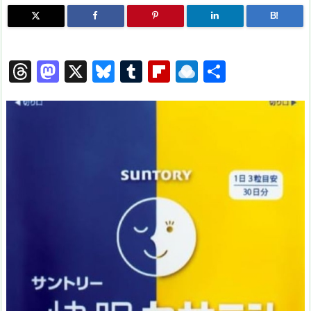
B!
T
M
X
Bl
T
Fl
R
共
hr
a
u
u
ip
ai
有
e
st
e
m
b
n
a
o
s
bl
o
dr
d
d
k
r
ar
o
s
o
y
d
p.
n
io