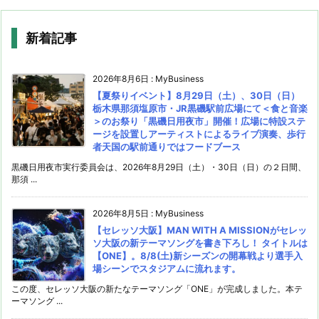
新着記事
2026年8月6日
:
MyBusiness
【夏祭りイベント】8月29日（土）、30日（日）
栃木県那須塩原市・JR黒磯駅前広場にて＜食と音楽
＞のお祭り「黒磯日用夜市」開催！広場に特設ステ
ージを設置しアーティストによるライブ演奏、歩行
者天国の駅前通りではフードブース
黒磯日用夜市実行委員会は、2026年8月29日（土）・30日（日）の２日間、
那須 ...
2026年8月5日
:
MyBusiness
【セレッソ大阪】MAN WITH A MISSIONがセレッ
ソ大阪の新テーマソングを書き下ろし！ タイトルは
【ONE】。8/8(土)新シーズンの開幕戦より選手入
場シーンでスタジアムに流れます。
この度、セレッソ大阪の新たなテーマソング「ONE」が完成しました。本テ
ーマソング ...