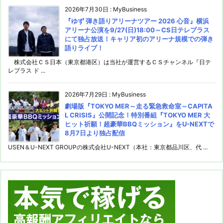
2026年7月30日
:
MyBusiness
『ゆず 弾き語りアリーナツアー 2026 心音』横浜
アリーナ公演を9/27(日)18:00～CS日テレプラス
にて独占放送！キャリア初のアリーナ規模での弾き
語りライブ！
株式会社ＣＳ日本（東京都港区）は当社が運営するＣＳチャンネル『日テ
レプラス ド ...
2026年7月29日
:
MyBusiness
劇場版『TOKYO MER～走る緊急救命室～CAPITA
L CRISIS』公開記念！特別番組『TOKYO MER 大
ヒット祈願！超豪華BBQミッション』をU-NEXTで
8月7日より独占配信
USEN＆U-NEXT GROUPの株式会社U-NEXT（本社：東京都品川区、代 ...