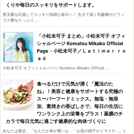
くりや毎日のスッキリをサポートします。
善玉菌を応援してスッキリ快調な毎日へ！ 生きて届く乳酸菌やビフィ
ズス菌をたっぷり ...
「小松未可子 まとめ」小松未可子 オフィ
シャルページ Komatsu Mikako Official
Page・小松未可子／Ｌａｔｉｍｅｒ ｒｏ
ａｄ
小松未可子 オフィシャルページ Komatsu Mikako Official ...
食べるだけで元気が湧く「魔法のた
ね」！美容と健康をサポートする究極の
スーパーフードミックス。無塩・無添
加、素焼きの香ばしさで、毎日の生活に
ワンランク上の栄養をプラス！薬膳のチ
カラで毎日元気に過ごす健康的な肉体づくりに
あなたは最近、「なんだか体が重いな」「お肌の調子がイマイチ…」と