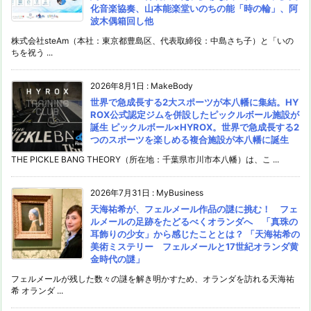
化音楽協奏、山本能楽堂いのちの能「時の輪」、阿
波木偶箱回し他
株式会社steAm（本社：東京都豊島区、代表取締役：中島さち子）と「いの
ちを祝う ...
2026年8月1日
:
MakeBody
世界で急成長する2大スポーツが本八幡に集結。HY
ROX公式認定ジムを併設したピックルボール施設が
誕生 ピックルボール×HYROX。世界で急成長する2
つのスポーツを楽しめる複合施設が本八幡に誕生
THE PICKLE BANG THEORY（所在地：千葉県市川市本八幡）は、こ ...
2026年7月31日
:
MyBusiness
天海祐希が、フェルメール作品の謎に挑む！ フェ
ルメールの足跡をたどるべくオランダへ 「真珠の
耳飾りの少女」から感じたこととは？ 「天海祐希の
美術ミステリー フェルメールと17世紀オランダ黄
金時代の謎」
フェルメールが残した数々の謎を解き明かすため、オランダを訪れる天海祐
希 オランダ ...