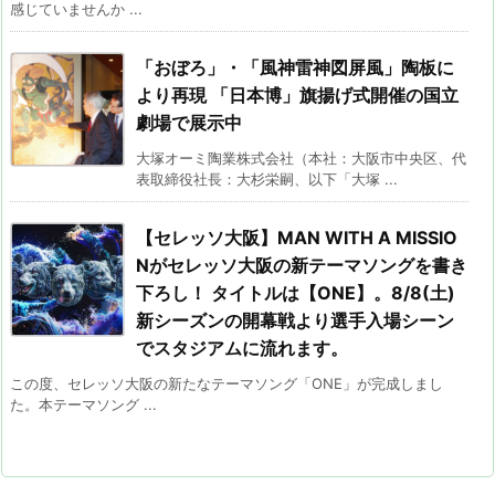
感じていませんか ...
「おぼろ」・「風神雷神図屏風」陶板に
より再現 「日本博」旗揚げ式開催の国立
劇場で展示中
大塚オーミ陶業株式会社（本社：大阪市中央区、代
表取締役社長：大杉栄嗣、以下「大塚 ...
【セレッソ大阪】MAN WITH A MISSIO
Nがセレッソ大阪の新テーマソングを書き
下ろし！ タイトルは【ONE】。8/8(土)
新シーズンの開幕戦より選手入場シーン
でスタジアムに流れます。
この度、セレッソ大阪の新たなテーマソング「ONE」が完成しまし
た。本テーマソング ...