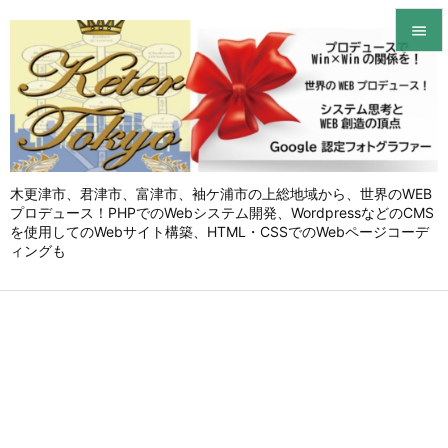


メニュ

サイド

木更津市、君津市、富津市、袖ケ浦市の上総地域から、世界のWEB
前へ
プロデュース！PHPでのWebシステム開発、WordpressなどのCMS

を使用してのWebサイト構築、HTML・CSSでのWebページコーデ
次へ
ィングも

検索