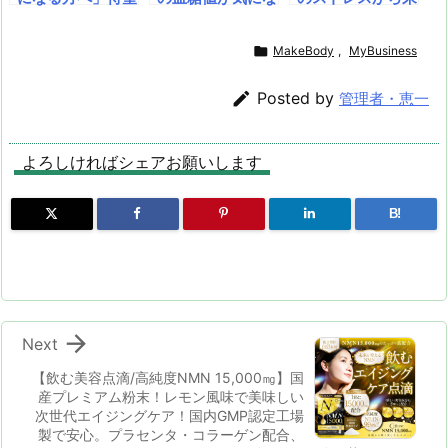
せる30日分の極
れは「腸内細菌の
リ。約60日分24
のサプリが登場！
る方へ！ 機能性
る過食を防ぐと共
上サプリ。 最高
代謝成分」。
0粒入り！
機能性表示食品の
表示食品「金の菊
に、脂肪の蓄積を
のリカバリーでト

MakeBody
,
MyBusiness
スルフォラファン
芋」で健康習慣
抑え燃焼を促進す
レーニング効果を
がやや高めのALT
を！ 九州産10
るとされる高機能
最大化！

Posted by
管理者・恵一
値を改善！ 忙し
0%のイヌリンが
ダイエットサプリ
い毎日でも「肝臓
糖質の吸収を穏や
メントです。BB
ケア」を習慣化！
かにする、現代人
Xダイエットサプ
よろしければシェアお願いします
健康な未来を支え
のための高純度サ
リメント(Tablet
る肝嬉サポート！
プリメント！
Dietary) 【1袋3
0錠】
B!

Next
【飲む美容点滴/高純度NMN 15,000㎎】国
産プレミアム粉末！レモン風味で美味しい
次世代エイジングケア！国内GMP認定工場
製で安心。プラセンタ・コラーゲン配合、