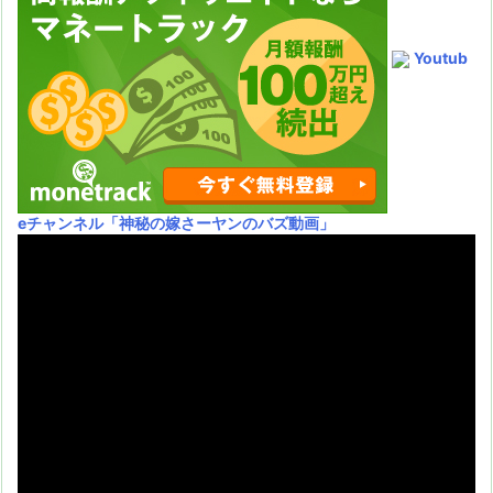
Youtub
eチャンネル
「神秘の嫁さーヤンのバズ動画」