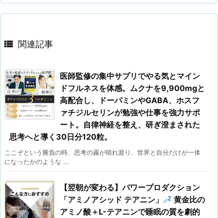

関連記事
医師監修の集中サプリでやる気とマイン
ドフルネスを体感。ムクナを9,900mgと
高配合し、ドーパミンやGABA、ホスフ
ァチジルセリンが勉強や仕事を強力サポ
ート。自律神経を整え、研ぎ澄まされた
思考へと導く30日分120粒。
ここぞという勝負の時、思考の霧が晴れ渡り、世界と自分だけが一体
になったかのような ...
【翌朝が変わる】パワープロダクション
「アミノアシッド テアニン」
黄金比の
アミノ酸＋L-テアニンで睡眠の質を劇的