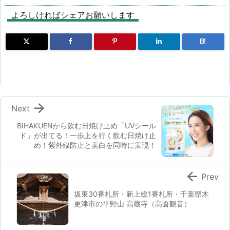
分な脂肪とコレス
よろしければシェアお願いします
テロールのケアな
ど、多岐にわた
る。年齢に負けず
B!
活き活きと輝くた
めにご活用くださ
い

Next
BIHAKUENから飲む日焼け止め「UVシール
ド」が出てる！一歩上を行く飲む日焼け止
め！紫外線防止と美白を同時に実現！

Prev
坂東30番札所・新上総1番札所・千葉県木
更津市の平野山 高蔵寺（高倉観音）