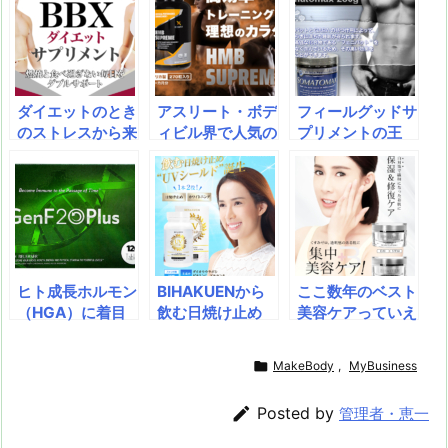
d
d
k
r
ar
o
s
o
y
d
p.
n
io
ダイエットのとき
アスリート・ボデ
フィールグッドサ
のストレスから来
ィビル界で人気の
プリメントの王
る過食を防ぐと共
HMBを主成分と
様！深く安らいだ
に、脂肪の蓄積を
したサプリメン
睡眠で、活力をよ
抑え燃焼を促進す
ト。HMBスプリ
みがえらせます！
るとされる高機能
ームで筋トレ向上
多経路GABA活動
ダイエットサプリ
魅せる体作りをサ
を増幅すること
メント「BBXダ
ポートする HMB
で、ボディビルダ
イエットサプリメ
スプリーム（Exa
ーとアスリートに
ヒト成長ホルモン
BIHAKUENから
ここ数年のベスト
ント(Tablet Diet
fit)
恩恵をもたらしま
（HGA）に着目
飲む日焼け止め
美容ケアっていえ
ary)」
す！
した、若々しさ維
「UVシールド」
ば…薬用ならでは
持のためのサプリ
が出てる！一歩上
の強力成分＆保湿

MakeBody
,
MyBusiness
メント 美肌や強
を行く飲む日焼け
力！今ならコラー
く美しい爪、代
止め！紫外線防止
ゲン石鹸が付いて

Posted by
管理者・恵一
謝、リビドー、免
と美白を同時に実
くる！
疫のサポートや余
現！