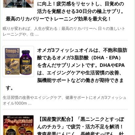
に向上！疲労感をリセットし、目覚めの
活力を覚醒させる30日分の極上サプリ。
最高のリカバリーでトレーニング効果を最大化！
眠りが変われば、人生が変わる：最高のリカバリーへ 日々の激しいト
レーニングや、仕 ...
オメガ3フィッシュオイルは、不飽和脂肪
酸であるオメガ3脂肪酸（DHA・EPA）
を含んだサプリメントです。DHAやEPA
は、エイジングケアや生活習慣の改善、
脳機能サポートなどの働きが期待できま
す。
生活習慣の改善やエイジングケア、健康サポートにオメガ3フィッシュ
オイル1000m ...
【国産贅沢配合】「黒ニンニクとすっぽ
んのチカラ」で疲労・活力不足を解消！
青森産黒にんにく、長崎産すっぽん、牡