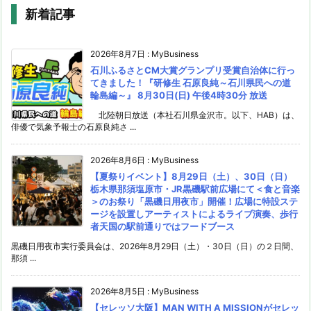
新着記事
2026年8月7日
:
MyBusiness
石川ふるさとCM大賞グランプリ受賞自治体に行っ
てきました！『研修生 石原良純～石川県民への道
輪島編～』 8月30日(日) 午後4時30分 放送
北陸朝日放送（本社石川県金沢市。以下、HAB）は、
俳優で気象予報士の石原良純さ ...
2026年8月6日
:
MyBusiness
【夏祭りイベント】8月29日（土）、30日（日）
栃木県那須塩原市・JR黒磯駅前広場にて＜食と音楽
＞のお祭り「黒磯日用夜市」開催！広場に特設ステ
ージを設置しアーティストによるライブ演奏、歩行
者天国の駅前通りではフードブース
黒磯日用夜市実行委員会は、2026年8月29日（土）・30日（日）の２日間、
那須 ...
2026年8月5日
:
MyBusiness
【セレッソ大阪】MAN WITH A MISSIONがセレッ