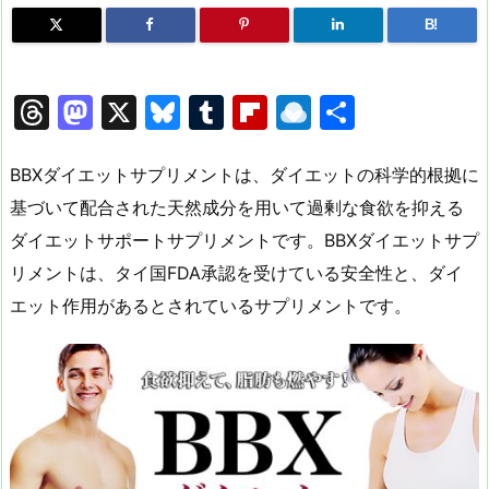
B!
T
M
X
Bl
T
Fl
R
共
hr
a
u
u
ip
ai
有
e
st
e
m
b
n
BBXダイエットサプリメントは、ダイエットの科学的根拠に
a
o
s
bl
o
dr
基づいて配合された天然成分を用いて過剰な食欲を抑える
ダイエットサポートサプリメントです。BBXダイエットサプ
d
d
k
r
ar
o
リメントは、タイ国FDA承認を受けている安全性と、ダイ
s
o
y
d
p.
エット作用があるとされているサプリメントです。
n
io