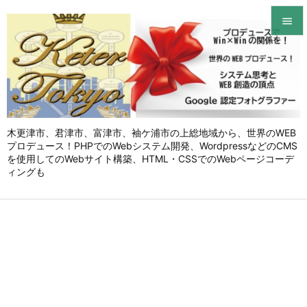


メニュ

サイド

木更津市、君津市、富津市、袖ケ浦市の上総地域から、世界のWEB
前へ
プロデュース！PHPでのWebシステム開発、WordpressなどのCMS

を使用してのWebサイト構築、HTML・CSSでのWebページコーデ
次へ
ィングも

検索