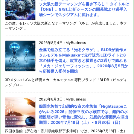
ソ大阪の新テーマソングを書き下ろし！ タイトルは
【ONE】。8/8(土)新シーズンの開幕戦より選手入
場シーンでスタジアムに流れます。
この度、セレッソ大阪の新たなテーマソング「ONE」が完成しました。本テ
ーマソング ...
2026年8月4日
:
MyBusiness
金属で組み立てる「光るクラゲ」。BLDBが新作メ
タルモデルをMakuakeで先行販売 LEDライトと8
本の触手を備え、縦置きと横置きの2通りで飾れる
「メカ・ジェリーフィッシュ」。2026年8月5日か
ら応援購入受付を開始
3Dメタルパズルと精密メカニカルモデルの専門ブランド「BLDB（ビルディ
ングブロ ...
2026年8月3日
:
MyBusiness
四国水族館で幻想的な夜の水族館『Nightscapeこ
がねいろ2026』開催中 夜の水族館では、館内の水
槽照明が深い青色に変化し、幻想的な雰囲気を演出
期間：2026年7月18日（土）～8月30日（日）
四国水族館（所在地：香川県綾歌郡宇多津町）では、2026年7月18日（土）