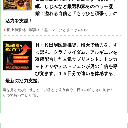
蠣、しじみなど厳選和素材のパワー凝
縮！溢れる自信と「もうひと頑張り」の
活力を実感！
極上和素材の饗宴！「黒ニンニクとすっぽんのチ ...
ＮＨＫ出演医師推奨。漲天で活力を。す
っぽん、クラチャイダム、アルギニンを
凝縮配合した人気サプリメント。トンカ
ットアリやテストフェンが男の自信を呼
び覚ます。１５日分で違いを体感する、
最新の活力支援。
鏡を見るたびに感じる、以前とは違う自分。日々の忙しさに追われ、
かつて持っていた漲 ...