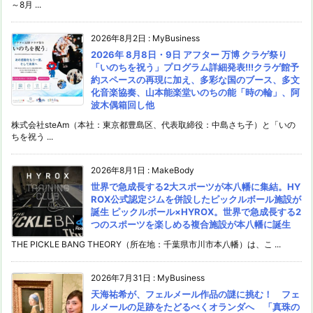
～8月 ...
2026年8月2日
:
MyBusiness
2026年 8月8日・9日 アフター 万博 クラゲ祭り
「いのちを祝う」プログラム詳細発表!!!クラゲ館予
約スペースの再現に加え、多彩な国のブース、多文
化音楽協奏、山本能楽堂いのちの能「時の輪」、阿
波木偶箱回し他
株式会社steAm（本社：東京都豊島区、代表取締役：中島さち子）と「いの
ちを祝う ...
2026年8月1日
:
MakeBody
世界で急成長する2大スポーツが本八幡に集結。HY
ROX公式認定ジムを併設したピックルボール施設が
誕生 ピックルボール×HYROX。世界で急成長する2
つのスポーツを楽しめる複合施設が本八幡に誕生
THE PICKLE BANG THEORY（所在地：千葉県市川市本八幡）は、こ ...
2026年7月31日
:
MyBusiness
天海祐希が、フェルメール作品の謎に挑む！ フェ
ルメールの足跡をたどるべくオランダへ 「真珠の