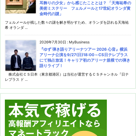
耳飾りの少女」から感じたこととは？ 「天海祐希の
美術ミステリー フェルメールと17世紀オランダ黄
金時代の謎」
フェルメールが残した数々の謎を解き明かすため、オランダを訪れる天海祐
希 オランダ ...
2026年7月30日
:
MyBusiness
『ゆず 弾き語りアリーナツアー 2026 心音』横浜
アリーナ公演を9/27(日)18:00～CS日テレプラス
にて独占放送！キャリア初のアリーナ規模での弾き
語りライブ！
株式会社ＣＳ日本（東京都港区）は当社が運営するＣＳチャンネル『日テ
レプラス ド ...