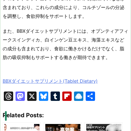
含まれており、これらの成分により、コルチゾールの分泌
を調整し、食欲抑制をサポートします。
また、BBXダイエットサプリメントには、オプンティアフィ
ークスインディカ、白インゲン豆エキス、海藻エキスなど
の成分も含まれており、食欲に働きかけるだけでなく、脂
肪の吸収抑制もサポートする働きが期待できます。
BBXダイエットサプリメント(Tablet Dietary)
T
M
X
Bl
T
Fl
R
共
hr
a
u
u
ip
ai
有
e
st
e
m
b
n
Related Posts:
a
o
s
bl
o
dr