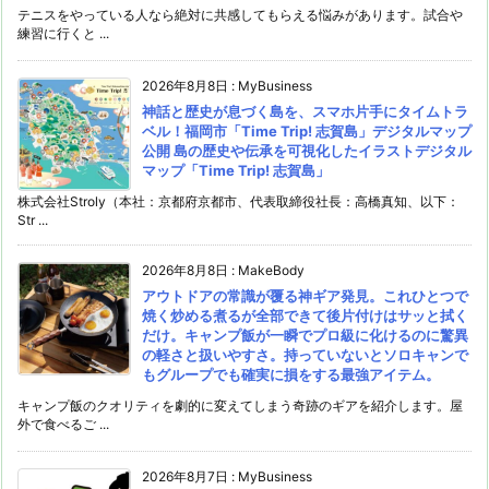
テニスをやっている人なら絶対に共感してもらえる悩みがあります。試合や
練習に行くと ...
2026年8月8日
:
MyBusiness
神話と歴史が息づく島を、スマホ片手にタイムトラ
ベル！福岡市「Time Trip! 志賀島」デジタルマップ
公開 島の歴史や伝承を可視化したイラストデジタル
マップ「Time Trip! 志賀島」
株式会社Stroly（本社：京都府京都市、代表取締役社長：高橋真知、以下：
Str ...
2026年8月8日
:
MakeBody
アウトドアの常識が覆る神ギア発見。これひとつで
焼く炒める煮るが全部できて後片付けはサッと拭く
だけ。キャンプ飯が一瞬でプロ級に化けるのに驚異
の軽さと扱いやすさ。持っていないとソロキャンで
もグループでも確実に損をする最強アイテム。
キャンプ飯のクオリティを劇的に変えてしまう奇跡のギアを紹介します。屋
外で食べるご ...
2026年8月7日
:
MyBusiness