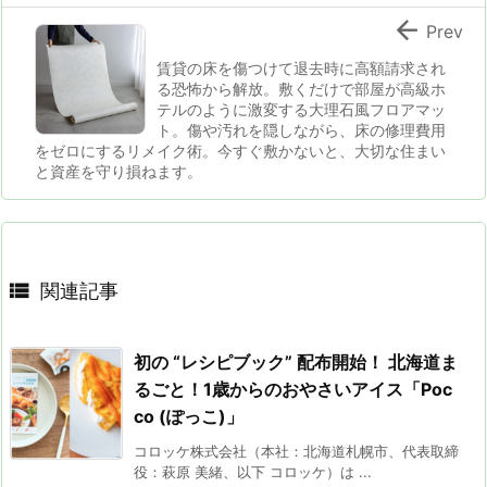

Prev
賃貸の床を傷つけて退去時に高額請求され
る恐怖から解放。敷くだけで部屋が高級ホ
テルのように激変する大理石風フロアマッ
ト。傷や汚れを隠しながら、床の修理費用
をゼロにするリメイク術。今すぐ敷かないと、大切な住まい
と資産を守り損ねます。

関連記事
初の “レシピブック” 配布開始！ 北海道ま
るごと！1歳からのおやさいアイス「Poc
co (ぽっこ)」
コロッケ株式会社（本社：北海道札幌市、代表取締
役：萩原 美緒、以下 コロッケ）は ...