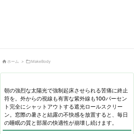

ホーム
>

MakeBody
朝の強烈な太陽光で強制起床させられる苦痛に終止
符を。外からの視線も有害な紫外線も100パーセン
ト完全にシャットアウトする遮光ロールスクリー
ン。窓際の暑さと結露の不快感を放置すると、毎日
の睡眠の質と部屋の快適性が崩壊し続けます。