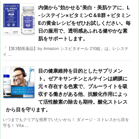
内側から“効かせる”美白・美肌ケアに、L
-システイン×ビタミンC＆B群＋ビタミン
Eの黄金レシピをぜひお試しください。毎
日の服用で、透明感あふれる健やかな素
肌をサポートします。
「【第3類医薬品】by Amazon シスビタオール 210錠」は、L-システ
イ ...
目の健康維持を目的としたサプリメン
ト。ゼアキサンチンとルテインは網膜に
元々存在する色素で、ブルーライトを吸
収する働きがある他、抗酸化作用によっ
て活性酸素の除去も期待。酸化ストレス
から目を守ります。
いつまでもクリアな視界でいたいから！ ダメージ・ストレスから目を
守る！ Vita ...