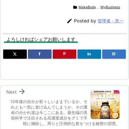
ど独自の成分配合
ットなど驚きの全
したサプリメン

MakeBody
,
MyBusiness
で、肌の保水力を
24種！！なにか
ト。HMBスプリ
改善。[BHE]パワ
と大変。働く女性
ームで筋トレ向上

Posted by
管理者・恵一
ーモイスト・セラ
の体調管理。
魅せる体作りをサ
ム1.5mlは、保湿
ポートする HMB
ケア用のセラムで
スプリーム（Exa
よろしければシェアお願いします
す。
fit)
B!

Next
10年後の自分が若々しいままでいるか、そ
れとも一気に老け込んでしまうか。その運
命の分かれ道は今ここにある。最先端の美
容科学で注目される高濃度成分をグミで手
軽に補給し、周りと圧倒的な差をつける秘密の習慣。