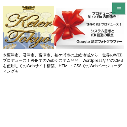


メニュ

サイド

木更津市、君津市、富津市、袖ケ浦市の上総地域から、世界のWEB
前へ
プロデュース！PHPでのWebシステム開発、WordpressなどのCMS

を使用してのWebサイト構築、HTML・CSSでのWebページコーデ
次へ
ィングも

検索