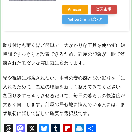
Amazon
楽天市場
Yahooショッピング
取り付けも驚くほど簡単で、大がかりな工具を使わずに短
時間ですっきりと設置できるため、部屋の印象が一瞬で洗
練されたモダンな雰囲気に変わります。
光や視線に邪魔されない、本当の安心感と深い眠りを手に
入れるために、窓辺の環境を新しく整えてみてください。
窓回りをすっきりさせるだけで、毎日の暮らしの快適度が
大きく向上します。部屋の居心地に悩んでいる人には、ま
ず最初に試してほしい確実な選択肢です。
T
M
X
Bl
T
Fl
R
共