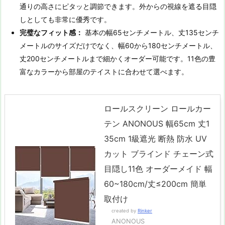
通りの高さにピタッと調節できます。外からの視線を遮る目隠
しとしても非常に優秀です。
完璧なフィット感：
基本の幅65センチメートル、丈135センチ
メートルのサイズだけでなく、幅60から180センチメートル、
丈200センチメートルまで細かくオーダー可能です。11色の豊
富なカラーから部屋のテイストに合わせて選べます。
ロールスクリーン ロールカー
テン ANONOUS 幅65cm 丈1
35cm 1級遮光 断熱 防水 UV
カット ブラインド チェーン式
目隠し11色 オーダーメイド 幅
60~180cm/丈≤200cm 簡単
取付け
created by
Rinker
ANONOUS