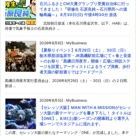
石川ふるさとCM大賞グランプリ受賞自治体に行っ
てきました！『研修生 石原良純～石川県民への道
輪島編～』 8月30日(日) 午後4時30分 放送
北陸朝日放送（本社石川県金沢市。以下、HAB）は、
俳優で気象予報士の石原良純さ ...
2026年8月6日
:
MyBusiness
【夏祭りイベント】8月29日（土）、30日（日）
栃木県那須塩原市・JR黒磯駅前広場にて＜食と音楽
＞のお祭り「黒磯日用夜市」開催！広場に特設ステ
ージを設置しアーティストによるライブ演奏、歩行
者天国の駅前通りではフードブース
黒磯日用夜市実行委員会は、2026年8月29日（土）・30日（日）の２日間、
那須 ...
2026年8月5日
:
MyBusiness
【セレッソ大阪】MAN WITH A MISSIONがセレッ
ソ大阪の新テーマソングを書き下ろし！ タイトルは
【ONE】。8/8(土)新シーズンの開幕戦より選手入
場シーンでスタジアムに流れます。
この度、セレッソ大阪の新たなテーマソング「ONE」が完成しました。本テ