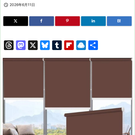

2026年6月11日
B!
T
M
X
Bl
T
Fl
R
共
hr
a
u
u
ip
ai
有
e
st
e
m
b
n
a
o
s
bl
o
dr
d
d
k
r
ar
o
s
o
y
d
p.
n
io