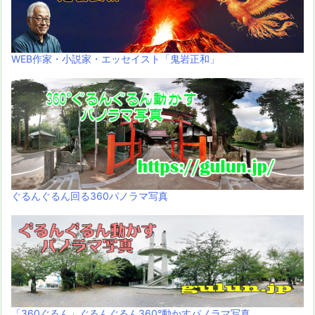
WEB作家・小説家・エッセイスト「鬼岩正和」
ぐるんぐるん回る360パノラマ写真
「360ぐるん」ぐるんぐるん360°動かすパノラマ写真