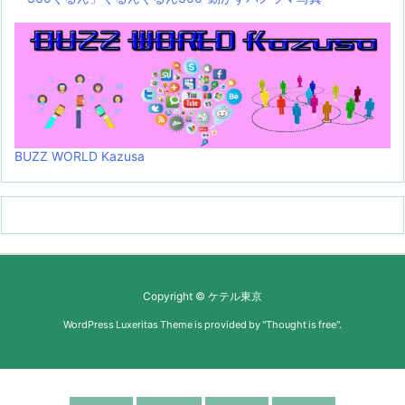
BUZZ WORLD Kazusa
Copyright ©
ケテル東京
WordPress Luxeritas Theme is provided by "
Thought is free
".