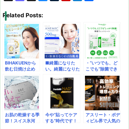
hr
a
u
u
ip
ai
有
e
st
e
m
b
n
Related Posts:
a
o
s
bl
o
dr
d
d
k
r
ar
o
s
o
y
d
p.
n
io
BIHAKUENから
■綺麗になりた
・“いつでも、ど
飲む日焼け止め
い。綺麗になりた
こでも”除菌でき
「UVシールド」
い。シミ（肝斑）
る！・肌にもとっ
が出てる！一歩上
の原因メラニンを
てもやさしい！・
を行く飲む日焼け
抑制♪あのトラン
衛生面にも配慮！
止め！紫外線防止
シーノと同成分ト
身のまわりのも
と美白を同時に実
ラネキサム酸を配
の、なんでも除
現！
合しています。
菌！衛生的な使い
切りタイプ
お肌の乾燥する季
今や“貼ってケア
アスリート・ボデ
節！スイス氷河
する”時代です！
ィビル界で人気の
水、エクトインな
睡眠ケアやダイエ
HMBを主成分と