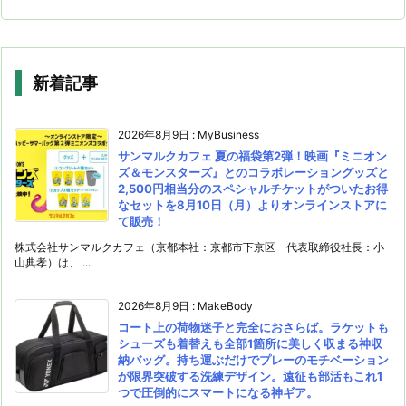
新着記事
2026年8月9日
:
MyBusiness
サンマルクカフェ 夏の福袋第2弾！映画『ミニオン
ズ＆モンスターズ』とのコラボレーショングッズと
2,500円相当分のスペシャルチケットがついたお得
なセットを8月10日（月）よりオンラインストアに
て販売！
株式会社サンマルクカフェ（京都本社：京都市下京区 代表取締役社長：小
山典孝）は、 ...
2026年8月9日
:
MakeBody
コート上の荷物迷子と完全におさらば。ラケットも
シューズも着替えも全部1箇所に美しく収まる神収
納バッグ。持ち運ぶだけでプレーのモチベーション
が限界突破する洗練デザイン。遠征も部活もこれ1
つで圧倒的にスマートになる神ギア。