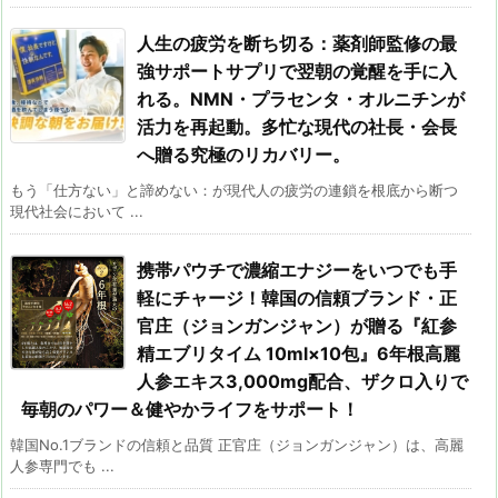
人生の疲労を断ち切る：薬剤師監修の最
強サポートサプリで翌朝の覚醒を手に入
れる。NMN・プラセンタ・オルニチンが
活力を再起動。多忙な現代の社長・会長
へ贈る究極のリカバリー。
もう「仕方ない」と諦めない：が現代人の疲労の連鎖を根底から断つ
現代社会において ...
携帯パウチで濃縮エナジーをいつでも手
軽にチャージ！韓国の信頼ブランド・正
官庄（ジョンガンジャン）が贈る『紅参
精エブリタイム 10ml×10包』6年根高麗
人参エキス3,000mg配合、ザクロ入りで
毎朝のパワー＆健やかライフをサポート！
韓国No.1ブランドの信頼と品質 正官庄（ジョンガンジャン）は、高麗
人参専門でも ...