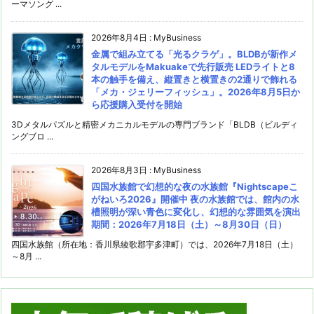
ーマソング ...
2026年8月4日
:
MyBusiness
金属で組み立てる「光るクラゲ」。BLDBが新作メ
タルモデルをMakuakeで先行販売 LEDライトと8
本の触手を備え、縦置きと横置きの2通りで飾れる
「メカ・ジェリーフィッシュ」。2026年8月5日か
ら応援購入受付を開始
3Dメタルパズルと精密メカニカルモデルの専門ブランド「BLDB（ビルディ
ングブロ ...
2026年8月3日
:
MyBusiness
四国水族館で幻想的な夜の水族館『Nightscapeこ
がねいろ2026』開催中 夜の水族館では、館内の水
槽照明が深い青色に変化し、幻想的な雰囲気を演出
期間：2026年7月18日（土）～8月30日（日）
四国水族館（所在地：香川県綾歌郡宇多津町）では、2026年7月18日（土）
～8月 ...