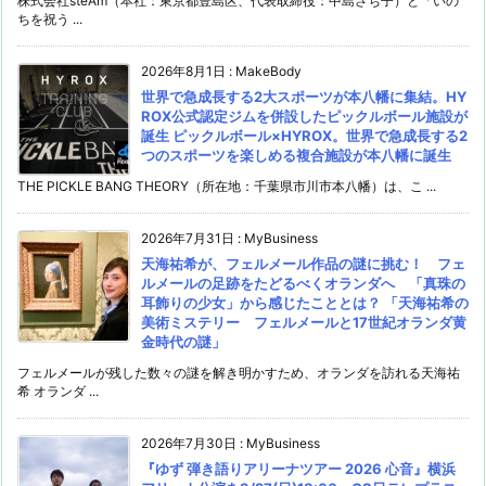
株式会社steAm（本社：東京都豊島区、代表取締役：中島さち子）と「いの
ちを祝う ...
2026年8月1日
:
MakeBody
世界で急成長する2大スポーツが本八幡に集結。HY
ROX公式認定ジムを併設したピックルボール施設が
誕生 ピックルボール×HYROX。世界で急成長する2
つのスポーツを楽しめる複合施設が本八幡に誕生
THE PICKLE BANG THEORY（所在地：千葉県市川市本八幡）は、こ ...
2026年7月31日
:
MyBusiness
天海祐希が、フェルメール作品の謎に挑む！ フェ
ルメールの足跡をたどるべくオランダへ 「真珠の
耳飾りの少女」から感じたこととは？ 「天海祐希の
美術ミステリー フェルメールと17世紀オランダ黄
金時代の謎」
フェルメールが残した数々の謎を解き明かすため、オランダを訪れる天海祐
希 オランダ ...
2026年7月30日
:
MyBusiness
『ゆず 弾き語りアリーナツアー 2026 心音』横浜