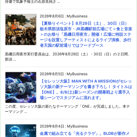
俳優で気象予報士の石原良純さ ...
2026年8月6日
:
MyBusiness
【夏祭りイベント】8月29日（土）、30日（日）
栃木県那須塩原市・JR黒磯駅前広場にて＜食と音楽
＞のお祭り「黒磯日用夜市」開催！広場に特設ステ
ージを設置しアーティストによるライブ演奏、歩行
者天国の駅前通りではフードブース
黒磯日用夜市実行委員会は、2026年8月29日（土）・30日（日）の２日間、
那須 ...
2026年8月5日
:
MyBusiness
【セレッソ大阪】MAN WITH A MISSIONがセレッ
ソ大阪の新テーマソングを書き下ろし！ タイトルは
【ONE】。8/8(土)新シーズンの開幕戦より選手入
場シーンでスタジアムに流れます。
この度、セレッソ大阪の新たなテーマソング「ONE」が完成しました。本テ
ーマソング ...
2026年8月4日
:
MyBusiness
金属で組み立てる「光るクラゲ」。BLDBが新作メ