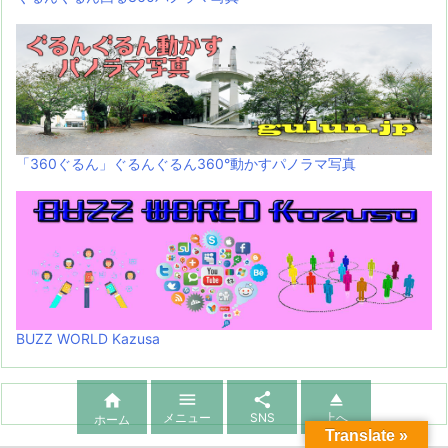
「360ぐるん」ぐるんぐるん360°動かすパノラマ写真
BUZZ WORLD Kazusa




メニュー
SNS
上へ
ホーム
Translate »