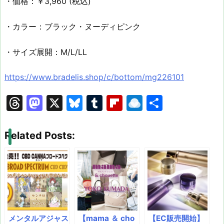
・価格：￥3,960 (税込)
・カラー：ブラック・ヌーディピンク
・サイズ展開：M/L/LL
https://www.bradelis.shop/c/bottom/mg226101
T
M
X
Bl
T
Fl
R
共
hr
a
u
u
ip
ai
有
e
st
e
m
b
n
Related Posts:
a
o
s
bl
o
dr
d
d
k
r
ar
o
s
o
y
d
p.
n
io
メンタルアジャス
【mama ＆ cho
【EC販売開始】