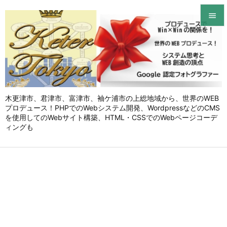


メニュ

サイド

木更津市、君津市、富津市、袖ケ浦市の上総地域から、世界のWEB
前へ
プロデュース！PHPでのWebシステム開発、WordpressなどのCMS

を使用してのWebサイト構築、HTML・CSSでのWebページコーデ
次へ
ィングも

検索