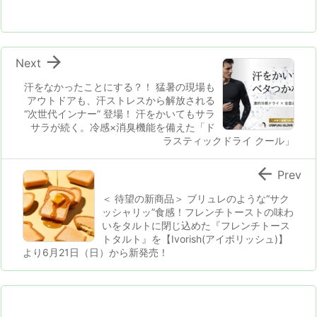

Next
汗をなかったことにする？！ 猛暑の現場も
アウトドアも、汗ストレスから解放される
“次世代インナー” 登場！ 汗をかいてもサラ
サラが続く。冷感×消臭機能を備えた「ド
ラスティックドライ クール」

Prev
＜ 待望の新商品＞ ブリュレのような“サク
ッシャリッ”食感！フレンチトーストの味わ
いをタルトに閉じ込めた『フレンチトース
トタルト』を【Ivorish(アイボリッシュ)】
より6月21日（日）から新発売！