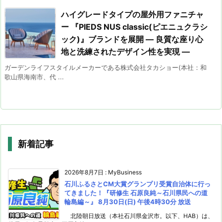
ハイグレードタイプの屋外用ファニチャ
ー 『PIEDS NUS classic(ピエニュクラシ
ック)』ブランドを展開 ― 良質な座り心
地と洗練されたデザイン性を実現 ―
ガーデンライフスタイルメーカーである株式会社タカショー(本社：和
歌山県海南市、代 ...
新着記事
2026年8月7日
:
MyBusiness
石川ふるさとCM大賞グランプリ受賞自治体に行っ
てきました！『研修生 石原良純～石川県民への道
輪島編～』 8月30日(日) 午後4時30分 放送
北陸朝日放送（本社石川県金沢市。以下、HAB）は、