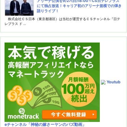
アリーナ公演を9/27(日)18:00～CS日テレプラス
にて独占放送！キャリア初のアリーナ規模での弾き
語りライブ！
株式会社ＣＳ日本（東京都港区）は当社が運営するＣＳチャンネル『日テ
レプラス ド ...
Youtub
eチャンネル
「神秘の嫁さーヤンのバズ動画」