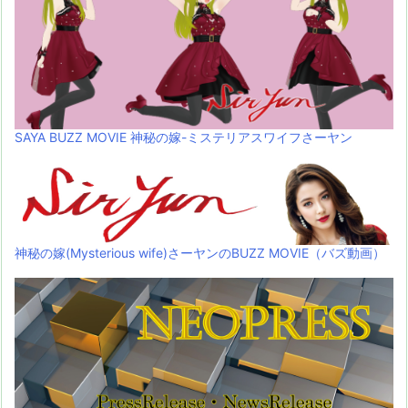
SAYA BUZZ MOVIE 神秘の嫁-ミステリアスワイフさーヤン
神秘の嫁(Mysterious wife)さーヤンのBUZZ MOVIE（バズ動画）