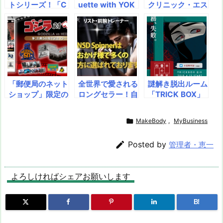
トシリーズ！「C
uette with YOK
クリニック・エス
BD CANNA」 ブ
O KUMADA】 マ
テティックサロン
ロードスペクトラ
マの使いやすさを
でしか購入できな
ム原液ペースト1
とことん追求した
かった話題のメデ
1/15販売開始！
Collaborationマ
ィカルコスメ「M
希少カンナビノイ
ザーズバッグが4
Tメタトロン公式
ドCBDV、CB
月30日（金）か
オンラインショッ
G、THCVが豊富
ら販売開始！！
プ」が待望のオー
「郵便局のネット
全世界で愛される
謎解き脱出ルーム
で相乗効果！ 濃
【ママ応援バッ
プン 2021年10
ショップ」限定の
ロングセラー！自
「TRICK BOX」
縮されたカンナビ
グ】熊田曜子さん
月8日（金）10：
『ゴジラ対ヘド
動回転で初心者も
で、勇者や忍者に
ノイド原液を試し
コラボマザーズバ
00AM にロー
ラ』公開50周年
安心『NSD Spin
なりきり！ 新イ
たい方！自分で濃
ッグが登場！母の
ンチ決定

MakeBody
,
MyBusiness
記念グッズ予約販
ner』。握力、前
ベント2種を4月1
度を調整したい方
日ギフトや、贈り
売開始！
腕、手首を徹底的
3日～開催決定＠
に最適！正規販売
物、自分へのご褒

Posted by
管理者・恵一
に鍛える革命的筋
立川 「勇者が民
代理店募集中！
美におすすめ
トレ器具。ダンベ
家におしよせ
ルより効果的で、
た！」＆「四畳半
よろしければシェアお願いします
怪我の予防にも。
の座敷牢からの脱
自宅で手軽に、驚
出」
きのパワーを手に
B!
入れよう！