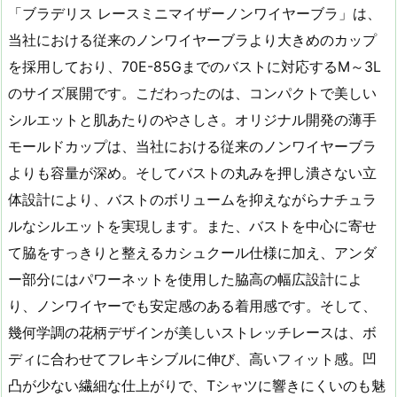
「ブラデリス レースミニマイザーノンワイヤーブラ」は、
当社における従来のノンワイヤーブラより大きめのカップ
を採用しており、70E-85Gまでのバストに対応するM～3L
のサイズ展開です。こだわったのは、コンパクトで美しい
シルエットと肌あたりのやさしさ。オリジナル開発の薄手
モールドカップは、当社における従来のノンワイヤーブラ
よりも容量が深め。そしてバストの丸みを押し潰さない立
体設計により、バストのボリュームを抑えながらナチュラ
ルなシルエットを実現します。また、バストを中心に寄せ
て脇をすっきりと整えるカシュクール仕様に加え、アンダ
ー部分にはパワーネットを使用した脇高の幅広設計によ
り、ノンワイヤーでも安定感のある着用感です。そして、
幾何学調の花柄デザインが美しいストレッチレースは、ボ
ディに合わせてフレキシブルに伸び、高いフィット感。凹
凸が少ない繊細な仕上がりで、Tシャツに響きにくいのも魅