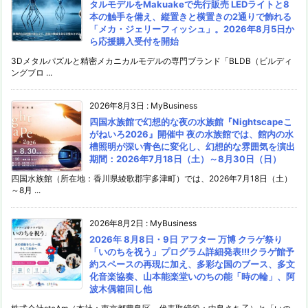
タルモデルをMakuakeで先行販売 LEDライトと8
本の触手を備え、縦置きと横置きの2通りで飾れる
「メカ・ジェリーフィッシュ」。2026年8月5日か
ら応援購入受付を開始
3Dメタルパズルと精密メカニカルモデルの専門ブランド「BLDB（ビルディ
ングブロ ...
2026年8月3日
:
MyBusiness
四国水族館で幻想的な夜の水族館『Nightscapeこ
がねいろ2026』開催中 夜の水族館では、館内の水
槽照明が深い青色に変化し、幻想的な雰囲気を演出
期間：2026年7月18日（土）～8月30日（日）
四国水族館（所在地：香川県綾歌郡宇多津町）では、2026年7月18日（土）
～8月 ...
2026年8月2日
:
MyBusiness
2026年 8月8日・9日 アフター 万博 クラゲ祭り
「いのちを祝う」プログラム詳細発表!!!クラゲ館予
約スペースの再現に加え、多彩な国のブース、多文
化音楽協奏、山本能楽堂いのちの能「時の輪」、阿
波木偶箱回し他