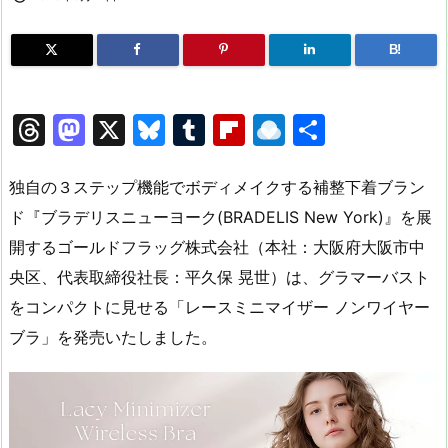
B!
T
M
X
Bl
T
Fl
R
共
hr
a
u
u
ip
ai
有
e
st
e
m
b
n
独自の３ステップ機能でボディメイクする補整下着ブラン
a
o
s
bl
o
dr
ド『ブラデリスニューヨーク(BRADELIS New York)』を展
開するゴールドフラッグ株式会社（本社：大阪府大阪市中
d
d
k
r
ar
o
央区、代表取締役社長：平久保 晃世）は、グラマーバスト
s
o
y
d
p.
をコンパクトに見せる「レースミニマイザー ノンワイヤー
n
io
ブラ」を発売いたしました。