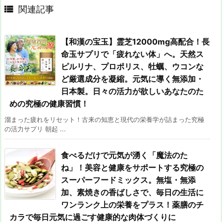

関連記事
【和漢の宝玉】霊芝12000mg高配合！長
命玉サプリで「疲れない体」へ。天然ス
ピルリナ、プロポリス、牡蠣、ウコンな
ど厳選成分を凝縮。元気に導く無添加・
日本製。日々の活力が欲しいあなたのた
めの究極の健康習慣！
溜まった疲れをリセット！古来の知恵と現代の栄養学が詰まった究極
の活力サプリ 朝起 ...
食べるだけで元気が湧く「魔法のた
ね」！美容と健康をサポートする究極の
スーパーフードミックス。無塩・無添
加、素焼きの香ばしさで、毎日の生活に
ワンランク上の栄養をプラス！薬膳のチ
カラで毎日元気に過ごす健康的な肉体づくりに