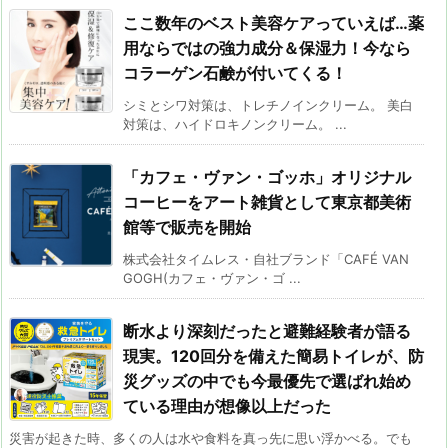
ここ数年のベスト美容ケアっていえば…薬
用ならではの強力成分＆保湿力！今なら
コラーゲン石鹸が付いてくる！
シミとシワ対策は、トレチノインクリーム。 美白
対策は、ハイドロキノンクリーム。 ...
「カフェ・ヴァン・ゴッホ」オリジナル
コーヒーをアート雑貨として東京都美術
館等で販売を開始
株式会社タイムレス・自社ブランド「CAFÉ VAN
GOGH(カフェ・ヴァン・ゴ ...
断水より深刻だったと避難経験者が語る
現実。120回分を備えた簡易トイレが、防
災グッズの中でも今最優先で選ばれ始め
ている理由が想像以上だった
災害が起きた時、多くの人は水や食料を真っ先に思い浮かべる。でも