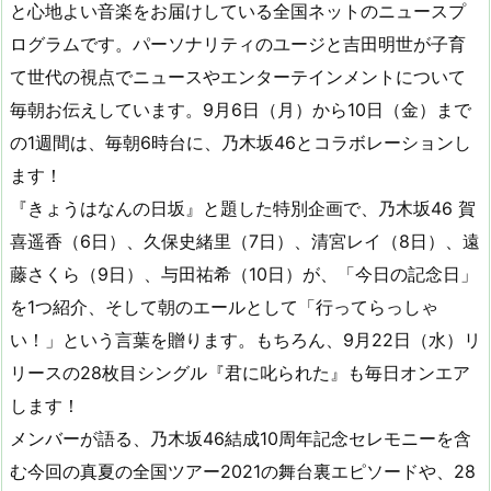
と心地よい音楽をお届けしている全国ネットのニュースプ
ログラムです。パーソナリティのユージと吉田明世が子育
て世代の視点でニュースやエンターテインメントについて
毎朝お伝えしています。9月6日（月）から10日（金）まで
の1週間は、毎朝6時台に、乃木坂46とコラボレーションし
ます！
『きょうはなんの日坂』と題した特別企画で、乃木坂46 賀
喜遥香（6日）、久保史緒里（7日）、清宮レイ（8日）、遠
藤さくら（9日）、与田祐希（10日）が、「今日の記念日」
を1つ紹介、そして朝のエールとして「行ってらっしゃ
い！」という言葉を贈ります。もちろん、9月22日（水）リ
リースの28枚目シングル『君に叱られた』も毎日オンエア
します！
メンバーが語る、乃木坂46結成10周年記念セレモニーを含
む今回の真夏の全国ツアー2021の舞台裏エピソードや、28