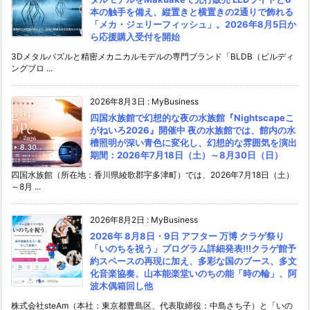
本の触手を備え、縦置きと横置きの2通りで飾れる
「メカ・ジェリーフィッシュ」。2026年8月5日か
ら応援購入受付を開始
3Dメタルパズルと精密メカニカルモデルの専門ブランド「BLDB（ビルディ
ングブロ ...
2026年8月3日
:
MyBusiness
四国水族館で幻想的な夜の水族館『Nightscapeこ
がねいろ2026』開催中 夜の水族館では、館内の水
槽照明が深い青色に変化し、幻想的な雰囲気を演出
期間：2026年7月18日（土）～8月30日（日）
四国水族館（所在地：香川県綾歌郡宇多津町）では、2026年7月18日（土）
～8月 ...
2026年8月2日
:
MyBusiness
2026年 8月8日・9日 アフター 万博 クラゲ祭り
「いのちを祝う」プログラム詳細発表!!!クラゲ館予
約スペースの再現に加え、多彩な国のブース、多文
化音楽協奏、山本能楽堂いのちの能「時の輪」、阿
波木偶箱回し他
株式会社steAm（本社：東京都豊島区、代表取締役：中島さち子）と「いの