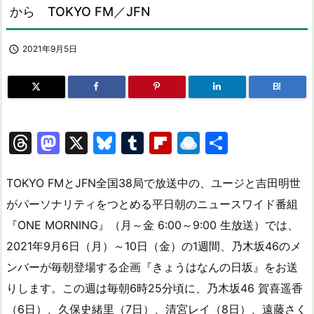
から TOKYO FM／JFN

2021年9月5日
B!
T
M
X
Bl
T
Fl
R
共
hr
a
u
u
ip
ai
有
e
st
e
m
b
n
TOKYO FMとJFN全国38局で放送中の、ユージと吉田明世
a
o
s
bl
o
dr
がパーソナリティをつとめる平日朝のニュースワイド番組
『ONE MORNING』（月～金 6:00～9:00 生放送）では、
d
d
k
r
ar
o
2021年9月6日（月）～10日（金）の1週間、乃木坂46のメ
s
o
y
d
p.
ンバーが毎朝登場する企画『きょうはなんの日坂』をお送
n
io
りします。この週は毎朝6時25分頃に、乃木坂46 賀喜遥香
（6日）、久保史緒里（7日）、清宮レイ（8日）、遠藤さく