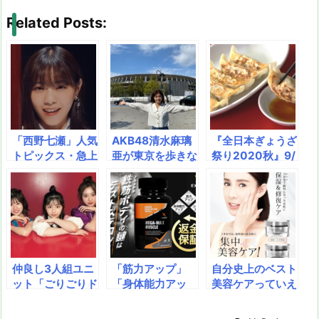
e
st
e
m
b
n
Related Posts:
a
o
s
bl
o
dr
d
d
k
r
ar
o
s
o
y
d
p.
n
io
「西野七瀬」人気
AKB48清水麻璃
『全日本ぎょうざ
トピックス・急上
亜が東京を歩きな
祭り2020秋』9/
昇「ベスト5」西
がら語る、人生と
19(土)～22日
野七瀬 – Wikipe
孤独。24歳の等
(火・祝)開催！
dia・「Youtube
身大の声を追うド
日本最大級の餃子
動画」乃木坂46|
キュメンタリー番
イベント！肉汁溢
西野七瀬 怒って
組！ 『東京女子
れる4日間＠モリ
る顔 でもかわい
物語～AKB48 清
コロパーク 毎年1
い Nishino Nana
水麻璃亜が歩く2
0万人以上の来場
仲良し3人組ユニ
「筋力アップ」
自分史上のベスト
se Angry …・
021年の秋～』 2
者でにぎわうGW
ット「ごりごりド
「身体能力アッ
美容ケアっていえ
「Amazon」
021年11月7日
のフードフェス
ーナッツ」の表紙
プ」「シェイプア
ば…白雪肌になり
（日） 19:00～1
「全日本うまいも
画像を公開！
ップ」を同時に実
たい人のマストク