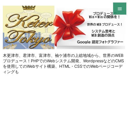


メニュ

サイド

木更津市、君津市、富津市、袖ケ浦市の上総地域から、世界のWEB
前へ
プロデュース！PHPでのWebシステム開発、WordpressなどのCMS

を使用してのWebサイト構築、HTML・CSSでのWebページコーデ
次へ
ィングも

検索