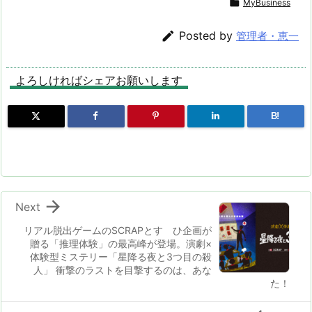
9:55 TOKYO F
の祭り」 による

MyBusiness
「B.L.T.8月号」
現するアメリカ発
リーム！強力保湿
M
スピンアウト特別
は日向坂46の富
の最強筋力サポー
と補修で美白対策
催事「全日本ぎょ

Posted by
管理者・恵一
田鈴花&松田好花
トサプリ！■衰え
を万全フォロー♪
うざ祭り」の第5
&渡邉美穂が登
に抗えるサプリと
弾！
場!! 「B.L.T.202
は？
よろしければシェアお願いします
1年8月号」6月2
3日（水）発売
B!

Next
リアル脱出ゲームのSCRAPとすゞひ企画が
贈る「推理体験」の最高峰が登場。演劇×
体験型ミステリー「星降る夜と3つ目の殺
人」 衝撃のラストを目撃するのは、あな
た！