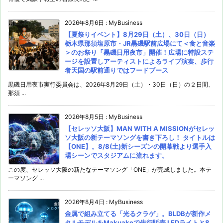
2026年8月6日
:
MyBusiness
【夏祭りイベント】8月29日（土）、30日（日）
栃木県那須塩原市・JR黒磯駅前広場にて＜食と音楽
＞のお祭り「黒磯日用夜市」開催！広場に特設ステ
ージを設置しアーティストによるライブ演奏、歩行
者天国の駅前通りではフードブース
黒磯日用夜市実行委員会は、2026年8月29日（土）・30日（日）の２日間、
那須 ...
2026年8月5日
:
MyBusiness
【セレッソ大阪】MAN WITH A MISSIONがセレッ
ソ大阪の新テーマソングを書き下ろし！ タイトルは
【ONE】。8/8(土)新シーズンの開幕戦より選手入
場シーンでスタジアムに流れます。
この度、セレッソ大阪の新たなテーマソング「ONE」が完成しました。本テ
ーマソング ...
2026年8月4日
:
MyBusiness
金属で組み立てる「光るクラゲ」。BLDBが新作メ
タルモデルをMakuakeで先行販売 LEDライトと8