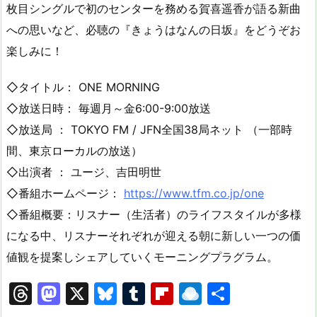
枚目シングルで初のセンターを務める賀喜遥香が語る新曲
への思いなど、必聴の『きょうはなんの日坂』をどうぞお
楽しみに！
◇タイトル： ONE MORNING
◇放送日時： 毎週月～金6:00-9:00放送
◇放送局 ： TOKYO FM / JFN全国38局ネット （一部時
間、東京ローカルの放送）
◇出演者 ： ユージ、吉田明世
◇番組ホームページ：
https://www.tfm.co.jp/one
◇番組概要：リスナー（生活者）のライフスタイルが多様
になる中、リスナーそれぞれが迎える朝に新しい一つの価
値観を提案しシェアしていくモーニングプラグラム。
T
M
X
Bl
T
Fl
R
共
hr
a
u
u
ip
ai
有