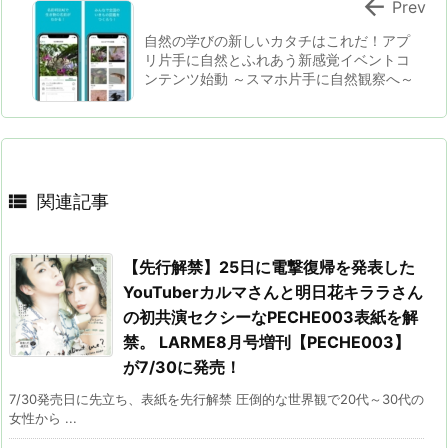

Prev
自然の学びの新しいカタチはこれだ！アプ
リ片手に自然とふれあう新感覚イベントコ
ンテンツ始動 ～スマホ片手に自然観察へ～

関連記事
【先行解禁】25日に電撃復帰を発表した
YouTuberカルマさんと明日花キララさん
の初共演セクシーなPECHE003表紙を解
禁。 LARME8月号増刊【PECHE003】
が7/30に発売！
7/30発売日に先立ち、表紙を先行解禁 圧倒的な世界観で20代～30代の
女性から ...