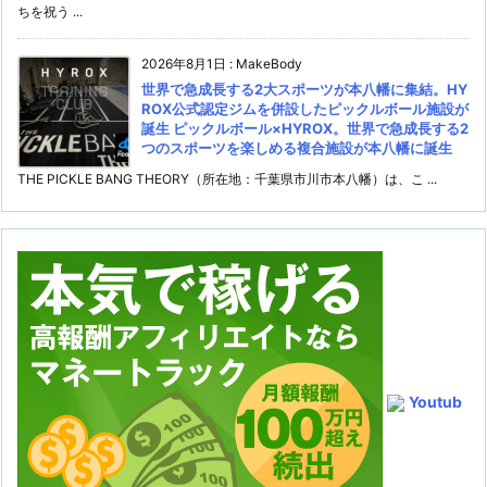
ちを祝う ...
2026年8月1日
:
MakeBody
世界で急成長する2大スポーツが本八幡に集結。HY
ROX公式認定ジムを併設したピックルボール施設が
誕生 ピックルボール×HYROX。世界で急成長する2
つのスポーツを楽しめる複合施設が本八幡に誕生
THE PICKLE BANG THEORY（所在地：千葉県市川市本八幡）は、こ ...
Youtub