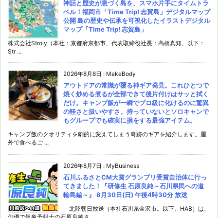
神話と歴史が息づく島を、スマホ片手にタイムトラ
ベル！福岡市「Time Trip! 志賀島」デジタルマップ
公開 島の歴史や伝承を可視化したイラストデジタル
マップ「Time Trip! 志賀島」
株式会社Stroly（本社：京都府京都市、代表取締役社長：高橋真知、以下：
Str ...
2026年8月8日
:
MakeBody
アウトドアの常識が覆る神ギア発見。これひとつで
焼く炒める煮るが全部できて後片付けはサッと拭く
だけ。キャンプ飯が一瞬でプロ級に化けるのに驚異
の軽さと扱いやすさ。持っていないとソロキャンで
もグループでも確実に損をする最強アイテム。
キャンプ飯のクオリティを劇的に変えてしまう奇跡のギアを紹介します。屋
外で食べるご ...
2026年8月7日
:
MyBusiness
石川ふるさとCM大賞グランプリ受賞自治体に行っ
てきました！『研修生 石原良純～石川県民への道
輪島編～』 8月30日(日) 午後4時30分 放送
北陸朝日放送（本社石川県金沢市。以下、HAB）は、
俳優で気象予報士の石原良純さ ...