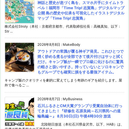
神話と歴史が息づく島を、スマホ片手にタイムトラ
ベル！福岡市「Time Trip! 志賀島」デジタルマップ
公開 島の歴史や伝承を可視化したイラストデジタル
マップ「Time Trip! 志賀島」
株式会社Stroly（本社：京都府京都市、代表取締役社長：高橋真知、以下：
Str ...
2026年8月8日
:
MakeBody
アウトドアの常識が覆る神ギア発見。これひとつで
焼く炒める煮るが全部できて後片付けはサッと拭く
だけ。キャンプ飯が一瞬でプロ級に化けるのに驚異
の軽さと扱いやすさ。持っていないとソロキャンで
もグループでも確実に損をする最強アイテム。
キャンプ飯のクオリティを劇的に変えてしまう奇跡のギアを紹介します。屋
外で食べるご ...
2026年8月7日
:
MyBusiness
石川ふるさとCM大賞グランプリ受賞自治体に行っ
てきました！『研修生 石原良純～石川県民への道
輪島編～』 8月30日(日) 午後4時30分 放送
北陸朝日放送（本社石川県金沢市。以下、HAB）は、