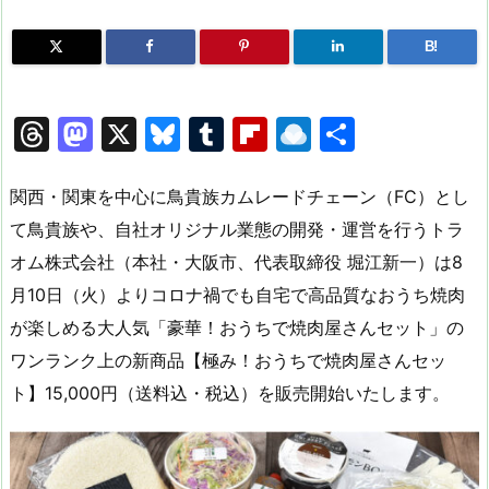
B!
T
M
X
Bl
T
Fl
R
共
hr
a
u
u
ip
ai
有
e
st
e
m
b
n
関西・関東を中心に鳥貴族カムレードチェーン（FC）とし
a
o
s
bl
o
dr
て鳥貴族や、自社オリジナル業態の開発・運営を行うトラ
オム株式会社（本社・大阪市、代表取締役 堀江新一）は8
d
d
k
r
ar
o
月10日（火）よりコロナ禍でも自宅で高品質なおうち焼肉
s
o
y
d
p.
が楽しめる大人気「豪華！おうちで焼肉屋さんセット」の
n
io
ワンランク上の新商品【極み！おうちで焼肉屋さんセッ
ト】15,000円（送料込・税込）を販売開始いたします。