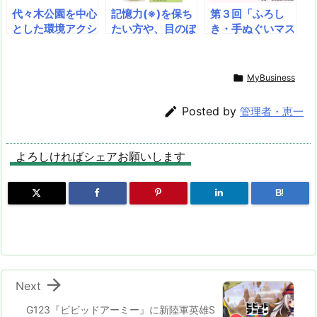
ート ～大迫力の
代々木公園を中心
記憶力(※)を保ち
第３回「ふろし
ダイナマイト発破
とした環境アクシ
たい方や、目のぼ
き・手ぬぐいマス
や掘削を体感！
ョン「アースデイ
やけにお悩みの方
ター＆マニア検
新設カフェでは名
東京2021」に
へ” 「いちょう葉
定」2021/2/23
産栗スイーツも提
〝エシカル〟〝サ
＆ルテイン」が機
（火・祝）ふろし

MyBusiness
供～
スティナブル〟を
能性表示食品とし
きの日〜3/21
コンセプトとする
て受理 発売予定
（日）日本手ぬぐ

Posted by
管理者・恵一
style tableが初
時期：2019年8
いの日まで。オン
協賛！
月
ラインで受検でき
ます（無料）。
よろしければシェアお願いします
B!

Next
G123『ビビッドアーミー』に新陸軍英雄S