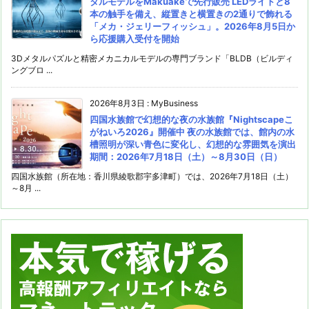
タルモデルをMakuakeで先行販売 LEDライトと8
本の触手を備え、縦置きと横置きの2通りで飾れる
「メカ・ジェリーフィッシュ」。2026年8月5日か
ら応援購入受付を開始
3Dメタルパズルと精密メカニカルモデルの専門ブランド「BLDB（ビルディ
ングブロ ...
2026年8月3日
:
MyBusiness
四国水族館で幻想的な夜の水族館『Nightscapeこ
がねいろ2026』開催中 夜の水族館では、館内の水
槽照明が深い青色に変化し、幻想的な雰囲気を演出
期間：2026年7月18日（土）～8月30日（日）
四国水族館（所在地：香川県綾歌郡宇多津町）では、2026年7月18日（土）
～8月 ...