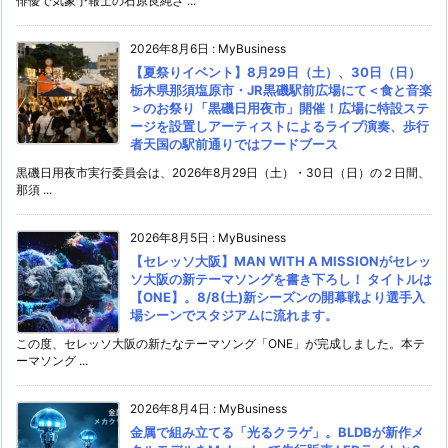
俳優で気象予報士の石原良純さ ...
2026年8月6日
:
MyBusiness
【夏祭りイベント】8月29日（土）、30日（日）
栃木県那須塩原市・JR黒磯駅前広場にて＜食と音楽
＞のお祭り「黒磯日用夜市」開催！広場に特設ステ
ージを設置しアーティストによるライブ演奏、歩行
者天国の駅前通りではフードブース
黒磯日用夜市実行委員会は、2026年8月29日（土）・30日（日）の２日間、
那須 ...
2026年8月5日
:
MyBusiness
【セレッソ大阪】MAN WITH A MISSIONがセレッ
ソ大阪の新テーマソングを書き下ろし！ タイトルは
【ONE】。8/8(土)新シーズンの開幕戦より選手入
場シーンでスタジアムに流れます。
この度、セレッソ大阪の新たなテーマソング「ONE」が完成しました。本テ
ーマソング ...
2026年8月4日
:
MyBusiness
金属で組み立てる「光るクラゲ」。BLDBが新作メ