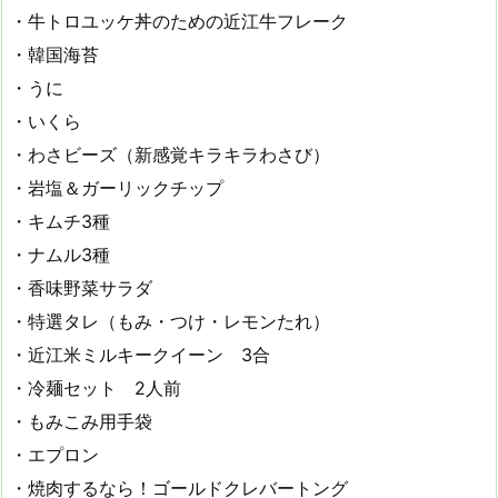
・牛トロユッケ丼のための近江牛フレーク
・韓国海苔
・うに
・いくら
・わさビーズ（新感覚キラキラわさび）
・岩塩＆ガーリックチップ
・キムチ3種
・ナムル3種
・香味野菜サラダ
・特選タレ（もみ・つけ・レモンたれ）
・近江米ミルキークイーン 3合
・冷麺セット 2人前
・もみこみ用手袋
・エプロン
・焼肉するなら！ゴールドクレバートング