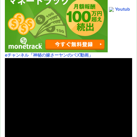
Youtub
eチャンネル
「神秘の嫁さーヤンのバズ動画」