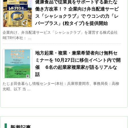
健康食品で従業員をサポートする新たな
働き方改革！？ 企業向け弁当配達サービ
ス「シャショクラブ」で ウコンの力「レ
バープラス」(粒タイプ)を提供開始
企業向け、弁当配達サービス「シャショクラブ」を運営する株式会社
RETRY(本社： ...
地方起業・複業・兼業希望者向け無料セ
ミナーを 10月27日に移住イベント内で開
催 6名の起業家複業家が語るリアルな
話
たじま田舎暮らし情報センター(本社：兵庫県豊岡市、事務局長：高柳
光昭、以下 当 ...
新着記事