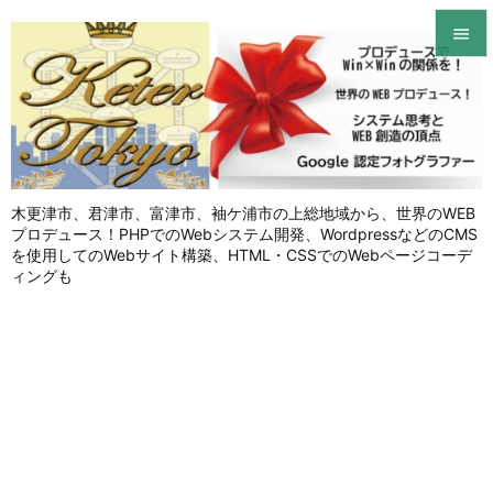


メニュ

サイド

木更津市、君津市、富津市、袖ケ浦市の上総地域から、世界のWEB
前へ
プロデュース！PHPでのWebシステム開発、WordpressなどのCMS

を使用してのWebサイト構築、HTML・CSSでのWebページコーデ
次へ
ィングも

検索