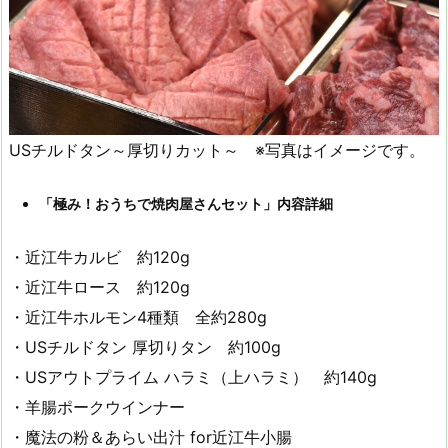
USチルドタン～厚切りカット～ ※写真はイメージです。
「極み！おうちで焼肉屋さんセット」内容詳細
・近江牛カルビ 約120g
・近江牛ロース 約120g
・近江牛ホルモン4種類 全約280g
・USチルドタン 厚切りタン 約100g
・USアウトプライム ハラミ（上ハラミ） 約140g
・羊腸ポークウインナー
・魔法の粉＆あらい出汁 for近江牛小腸