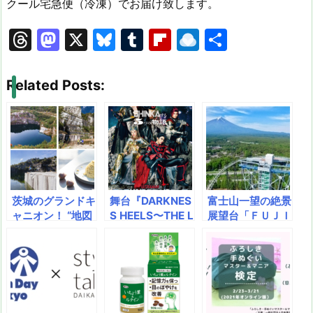
クール宅急便（冷凍）でお届け致します。
T
M
X
Bl
T
Fl
R
共
hr
a
u
u
ip
ai
有
e
st
e
m
b
n
Related Posts:
a
o
s
bl
o
dr
d
d
k
r
ar
o
s
o
y
d
p.
n
io
茨城のグランドキ
舞台『DARKNES
富士山一望の絶景
ャニオン！ “地図
S HEELS〜THE L
展望台「ＦＵＪＩ
にない湖”と切り
IVE〜SHINKA』
ＹＡＭＡタワー」
立つ岩盤がSNS
キービジュアル解
７月21日（水）
で話題 日本最
禁！
オープン ～富士
大級の採石場『石
山スーパーアミュ
切山脈 プレミア
ーズメントシティ
ムツアー』をスタ
の実現に向けて～