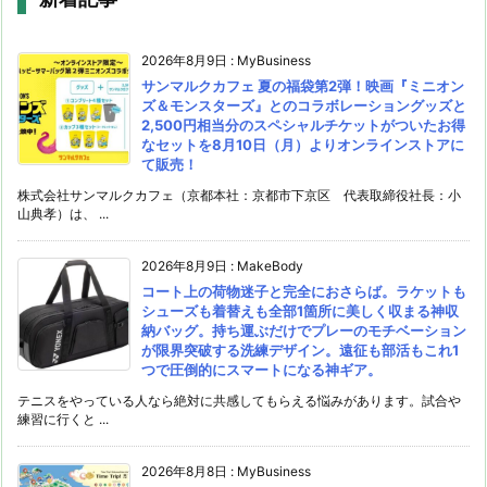
2026年8月9日
:
MyBusiness
サンマルクカフェ 夏の福袋第2弾！映画『ミニオン
ズ＆モンスターズ』とのコラボレーショングッズと
2,500円相当分のスペシャルチケットがついたお得
なセットを8月10日（月）よりオンラインストアに
て販売！
株式会社サンマルクカフェ（京都本社：京都市下京区 代表取締役社長：小
山典孝）は、 ...
2026年8月9日
:
MakeBody
コート上の荷物迷子と完全におさらば。ラケットも
シューズも着替えも全部1箇所に美しく収まる神収
納バッグ。持ち運ぶだけでプレーのモチベーション
が限界突破する洗練デザイン。遠征も部活もこれ1
つで圧倒的にスマートになる神ギア。
テニスをやっている人なら絶対に共感してもらえる悩みがあります。試合や
練習に行くと ...
2026年8月8日
:
MyBusiness