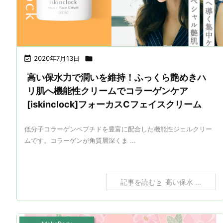

2020年7月13日

高い保水力で潤いを維持！ふっくら艶めきハ
リ肌へ機能性クリームでコラーゲンケア
[iskinclock]フォーカスCフェイスクリーム
低分子コラーゲンペプチドを豊富に配合した機能性ジェルクリー
ムです。コラーゲンが角質層深くま ...
記事を読む
高い保水 ...