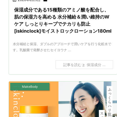
保湿成分である15種類のアミノ酸を配合し、
肌の保湿力を高める 水分補給＆潤い維持のW
ケア しっとりキープでテカリも防止
[iskinclock]モイストロックローション180ml
水分補給と保湿、ダブルのアプローチで潤いケアを行う化粧水で
す。乳酸菌で発酵させたセイヨウナ ...
記事を読む
保湿成分 ...
MakeBody