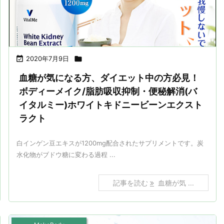

2020年7月9日

血糖が気になる方、ダイエット中の方必見！
ボディーメイク/脂肪吸収抑制・便秘解消(バ
イタルミー)ホワイトキドニービーンエクスト
ラクト
白インゲン豆エキスが1200mg配合されたサプリメントです。炭
水化物がブドウ糖に変わる過程 ...
記事を読む
血糖が気 ...