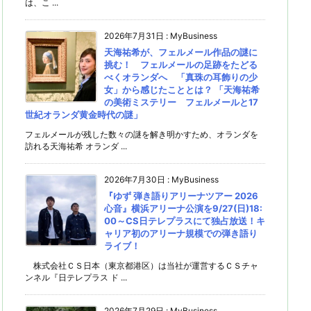
は、こ ...
2026年7月31日
:
MyBusiness
天海祐希が、フェルメール作品の謎に
挑む！ フェルメールの足跡をたどる
べくオランダへ 「真珠の耳飾りの少
女」から感じたこととは？ 「天海祐希
の美術ミステリー フェルメールと17
世紀オランダ黄金時代の謎」
フェルメールが残した数々の謎を解き明かすため、オランダを
訪れる天海祐希 オランダ ...
2026年7月30日
:
MyBusiness
『ゆず 弾き語りアリーナツアー 2026
心音』横浜アリーナ公演を9/27(日)18:
00～CS日テレプラスにて独占放送！キ
ャリア初のアリーナ規模での弾き語り
ライブ！
株式会社ＣＳ日本（東京都港区）は当社が運営するＣＳチャ
ンネル『日テレプラス ド ...
2026年7月29日
:
MyBusiness