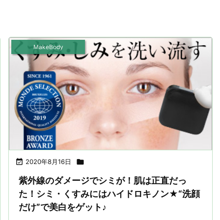
MakeBody

2020年8月16日

紫外線のダメージでシミが！肌は正直だっ
た！シミ・くすみにはハイドロキノン★“洗顔
だけ”で美白をゲット♪