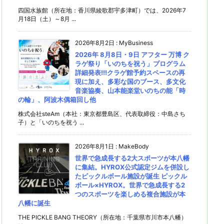
四国水族館（所在地：香川県綾歌郡宇多津町）では、2026年7
月18日（土）～8月 ...
2026年8月2日
:
MyBusiness
2026年 8月8日・9日 アフター 万博 ク
ラゲ祭り「いのちを祝う」プログラム
詳細発表!!!クラゲ館予約スペースの再
現に加え、多彩な国のブース、多文化
音楽協奏、山本能楽堂いのちの能「時
の輪」、阿波木偶箱回し他
株式会社steAm（本社：東京都豊島区、代表取締役：中島さち
子）と「いのちを祝う ...
2026年8月1日
:
MakeBody
世界で急成長する2大スポーツが本八幡
に集結。HYROX公式認定ジムを併設し
たピックルボール施設が誕生 ピックル
ボール×HYROX。世界で急成長する2
つのスポーツを楽しめる複合施設が本
八幡に誕生
THE PICKLE BANG THEORY（所在地：千葉県市川市本八幡）