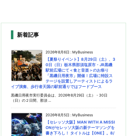
新着記事
2026年8月6日
:
MyBusiness
【夏祭りイベント】8月29日（土）、3
0日（日）栃木県那須塩原市・JR黒磯
駅前広場にて＜食と音楽＞のお祭り
「黒磯日用夜市」開催！広場に特設ス
テージを設置しアーティストによるラ
イブ演奏、歩行者天国の駅前通りではフードブース
黒磯日用夜市実行委員会は、2026年8月29日（土）・30日
（日）の２日間、那須 ...
2026年8月5日
:
MyBusiness
【セレッソ大阪】MAN WITH A MISSI
ONがセレッソ大阪の新テーマソングを
書き下ろし！ タイトルは【ONE】。8/